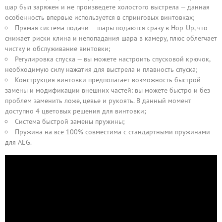
шар был заряжен и не произведете холостого выстрела — данная
особенность впервые используется в спринговых винтовках;
Прямая система подачи — шары подаются сразу в Hop-Up, что
снижает риски клина и непопадания шара в камеру, плюс облегчает
чистку и обслуживание винтовки;
Регулировка спуска — вы можете настроить спусковой крючок,
необходимую силу нажатия для выстрела и плавность спуска;
Конструкция винтовки предполагает возможность быстрой
замены и модификации внешних частей: вы можете быстро и без
проблем заменить ложе, цевье и рукоять. В данный момент
доступно 4 цветовых решения для винтовки;
Система быстрой замены пружины;
Пружина на все 100% совместима с стандартными пружинами
для AEG.