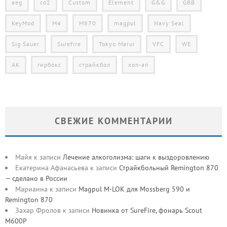
aeg
co2
Custom
Element
G&G
GBB
KeyMod
M4
M870
magpul
Navy Seal
Sig Sauer
Surefire
Tokyo Marui
VFC
WE
АК
гирбокс
страйкбол
хоп-ап
СВЕЖИЕ КОММЕНТАРИИ
Майя
к записи
Лечение алкоголизма: шаги к выздоровлению
Екатерина Афанасьева
к записи
Страйкбольный Remington 870
— сделано в России
Марианна
к записи
Magpul M-LOK для Mossberg 590 и
Remington 870
Захар Фролов
к записи
Новинка от SureFire, фонарь Scout
M600P