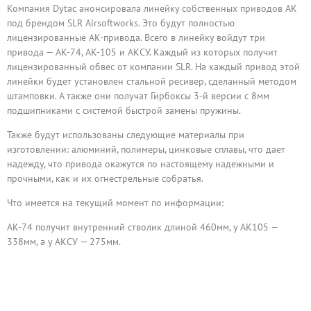
Компания Dytac анонсировала линейку собственных приводов АК
под брендом SLR Airsoftworks. Это будут полностью
лицензированные АК-привода. Всего в линейку войдут три
привода — АК-74, АК-105 и АКСУ. Каждый из которых получит
лицензированный обвес от компании SLR. На каждый привод этой
линейки будет установлен стальной ресивер, сделанный методом
штамповки. А также они получат Гирбоксы 3-й версии с 8мм
подшипниками с системой быстрой замены пружины.
Также будут использованы следующие материалы при
изготовлении: алюминий, полимеры, цинковые сплавы, что дает
надежду, что привода окажутся по настоящему надежными и
прочными, как и их огнестрельные собратья.
Что имеется на текущий момент по информации:
АК-74 получит внутренний стволик длиной 460мм, у АК105 —
338мм, а у АКСУ — 275мм.