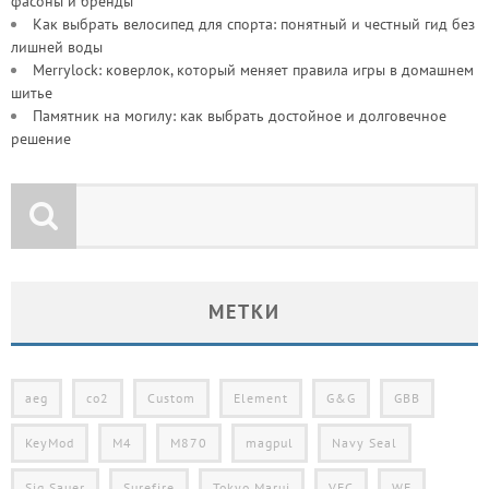
фасоны и бренды
Как выбрать велосипед для спорта: понятный и честный гид без
лишней воды
Merrylock: коверлок, который меняет правила игры в домашнем
шитье
Памятник на могилу: как выбрать достойное и долговечное
решение
МЕТКИ
aeg
co2
Custom
Element
G&G
GBB
KeyMod
M4
M870
magpul
Navy Seal
Sig Sauer
Surefire
Tokyo Marui
VFC
WE