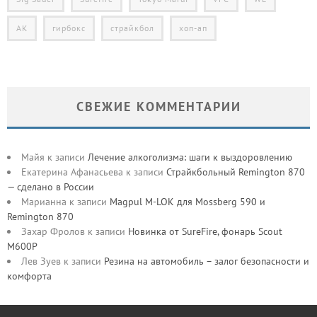
АК
гирбокс
страйкбол
хоп-ап
СВЕЖИЕ КОММЕНТАРИИ
Майя
к записи
Лечение алкоголизма: шаги к выздоровлению
Екатерина Афанасьева
к записи
Страйкбольный Remington 870
— сделано в России
Марианна
к записи
Magpul M-LOK для Mossberg 590 и
Remington 870
Захар Фролов
к записи
Новинка от SureFire, фонарь Scout
M600P
Лев Зуев
к записи
Резина на автомобиль – залог безопасности и
комфорта