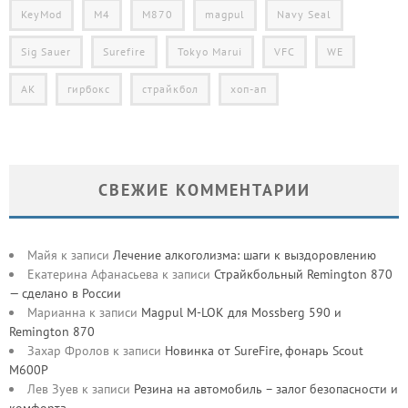
KeyMod
M4
M870
magpul
Navy Seal
Sig Sauer
Surefire
Tokyo Marui
VFC
WE
АК
гирбокс
страйкбол
хоп-ап
СВЕЖИЕ КОММЕНТАРИИ
Майя
к записи
Лечение алкоголизма: шаги к выздоровлению
Екатерина Афанасьева
к записи
Страйкбольный Remington 870
— сделано в России
Марианна
к записи
Magpul M-LOK для Mossberg 590 и
Remington 870
Захар Фролов
к записи
Новинка от SureFire, фонарь Scout
M600P
Лев Зуев
к записи
Резина на автомобиль – залог безопасности и
комфорта