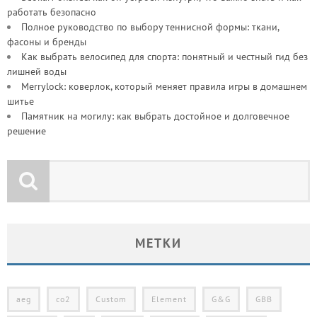
работать безопасно
Полное руководство по выбору теннисной формы: ткани,
фасоны и бренды
Как выбрать велосипед для спорта: понятный и честный гид без
лишней воды
Merrylock: коверлок, который меняет правила игры в домашнем
шитье
Памятник на могилу: как выбрать достойное и долговечное
решение
МЕТКИ
aeg
co2
Custom
Element
G&G
GBB