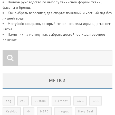
Полное руководство по выбору теннисной формы: ткани,
фасоны и бренды
Как выбрать велосипед для спорта: понятный и честный гид без
лишней воды
Merrylock: коверлок, который меняет правила игры в домашнем
шитье
Памятник на могилу: как выбрать достойное и долговечное
решение
МЕТКИ
aeg
co2
Custom
Element
G&G
GBB
KeyMod
M4
M870
magpul
Navy Seal