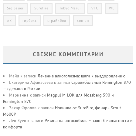
Sig Sauer
Surefire
Tokyo Marui
VFC
WE
АК
гирбокс
страйкбол
хоп-ап
СВЕЖИЕ КОММЕНТАРИИ
Майя
к записи
Лечение алкоголизма: шаги к выздоровлению
Екатерина Афанасьева
к записи
Страйкбольный Remington 870
— сделано в России
Марианна
к записи
Magpul M-LOK для Mossberg 590 и
Remington 870
Захар Фролов
к записи
Новинка от SureFire, фонарь Scout
M600P
Лев Зуев
к записи
Резина на автомобиль – залог безопасности и
комфорта