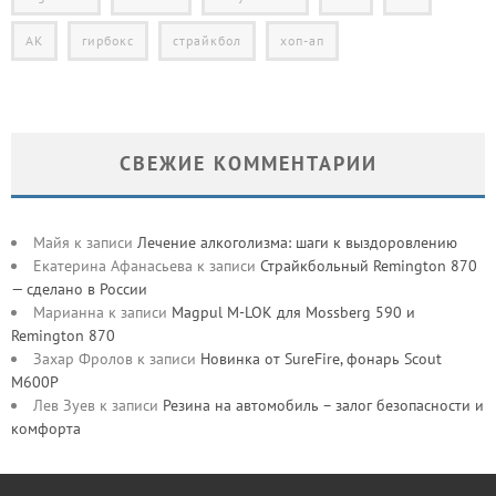
АК
гирбокс
страйкбол
хоп-ап
СВЕЖИЕ КОММЕНТАРИИ
Майя
к записи
Лечение алкоголизма: шаги к выздоровлению
Екатерина Афанасьева
к записи
Страйкбольный Remington 870
— сделано в России
Марианна
к записи
Magpul M-LOK для Mossberg 590 и
Remington 870
Захар Фролов
к записи
Новинка от SureFire, фонарь Scout
M600P
Лев Зуев
к записи
Резина на автомобиль – залог безопасности и
комфорта