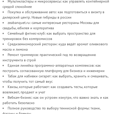
Мультикластеры и микросервисы: как управлять контейнерной
средой спокойнее
Покупка и обслуживание авто: как подготовиться к визиту в
дилерский центр. Новые гибриды в россии
zeabanquet.ru: самые интересные рестораны Москвы для
свадьбы, юбилея и корпоратива
Семейный фитнес-клуб: как выбрать пространство для
тренировок без компромиссов
Средиземноморский ресторан: куда ведёт аромат оливкового
масла и лимона
Ремонт триммеров: практический гид по возвращению
инструмента в строй
Единая линейка программно-аппаратных комплексов: как
построить согласованную платформу для бизнеса и инженерии
Табак для набивки сигарет: как выбрать, хранить и смешивать,
чтобы получить тот самый вкус
Квизы, которые работают: как создавать тесты, которые
вовлекают, продают и учат
Вебкам-бизнес: как он устроен изнутри, что важно знать и как
работать безопасно
Полное руководство по выбору теннисной формы: ткани,
фасоны и бренды