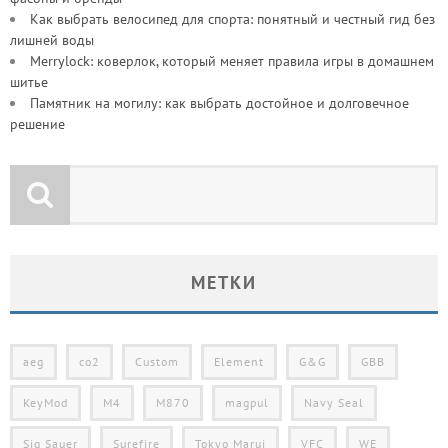
Как выбрать велосипед для спорта: понятный и честный гид без
лишней воды
Merrylock: коверлок, который меняет правила игры в домашнем
шитье
Памятник на могилу: как выбрать достойное и долговечное
решение
МЕТКИ
aeg
co2
Custom
Element
G&G
GBB
KeyMod
M4
M870
magpul
Navy Seal
Sig Sauer
Surefire
Tokyo Marui
VFC
WE