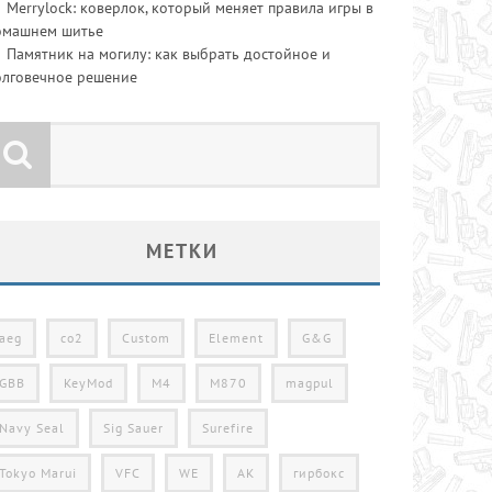
Merrylock: коверлок, который меняет правила игры в
омашнем шитье
Памятник на могилу: как выбрать достойное и
олговечное решение
МЕТКИ
aeg
co2
Custom
Element
G&G
GBB
KeyMod
M4
M870
magpul
Navy Seal
Sig Sauer
Surefire
Tokyo Marui
VFC
WE
АК
гирбокс