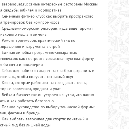
zeabanquet.ru: самые интересные рестораны Москвы
я свадьбы, юбилея и корпоратива
Семейный фитнес-клуб: как выбрать пространство
ля тренировок без компромиссов
Средиземноморский ресторан: куда ведёт аромат
ливкового масла и лимона
Ремонт триммеров: практический гид по
озвращению инструмента в строй
Единая линейка программно-аппаратных
мплексов: как построить согласованную платформу
ля бизнеса и инженерии
Табак для набивки сигарет: как выбрать, хранить и
ешивать, чтобы получить тот самый вкус
Квизы, которые работают: как создавать тесты,
торые вовлекают, продают и учат
Вебкам-бизнес: как он устроен изнутри, что важно
ать и как работать безопасно
Полное руководство по выбору теннисной формы:
ани, фасоны и бренды
Как выбрать велосипед для спорта: понятный и
стный гид без лишней воды