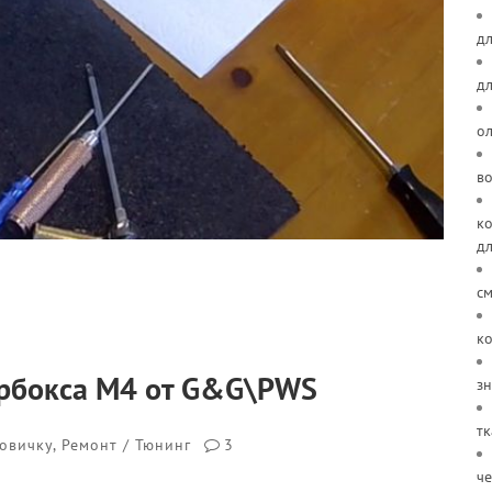
дл
д
о
в
ко
д
см
ко
ирбокса M4 от G&G\PWS
зн
тк
овичку
,
Ремонт / Тюнинг
3
че