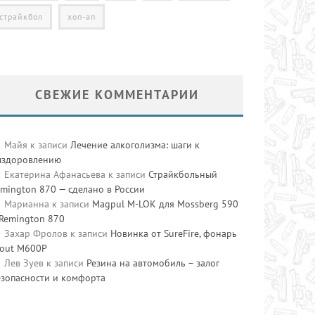
страйкбол
хоп-ап
СВЕЖИЕ КОММЕНТАРИИ
Майя
к записи
Лечение алкоголизма: шаги к
ыздоровлению
Екатерина Афанасьева
к записи
Страйкбольный
mington 870 — сделано в России
Марианна
к записи
Magpul M-LOK для Mossberg 590
 Remington 870
Захар Фролов
к записи
Новинка от SureFire, фонарь
cout M600P
Лев Зуев
к записи
Резина на автомобиль – залог
езопасности и комфорта