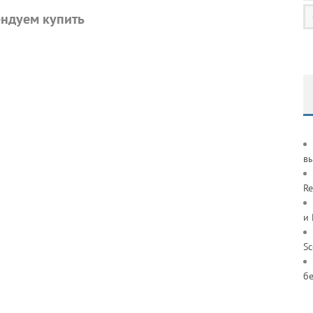
ндуем купить
в
Re
и
S
б