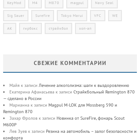
KeyMod
M4
M870
magpul
Navy Seal
Sig Sauer
Surefire
Tokyo Marui
VFC
WE
АК
гирбокс
страйкбол
хоп-ап
СВЕЖИЕ КОММЕНТАРИИ
Майя
к записи
Лечение алкоголизма: шаги к выздоровлению
Екатерина Афанасьева
к записи
Страйкбольный Remington 870
— сделано в России
Марианна
к записи
Magpul M-LOK для Mossberg 590 и
Remington 870
Захар Фролов
к записи
Новинка от SureFire, фонарь Scout
M600P
Лев Зуев
к записи
Резина на автомобиль – залог безопасности и
комфорта