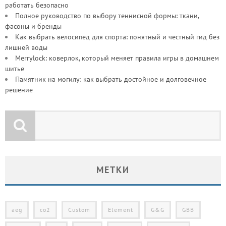
работать безопасно
Полное руководство по выбору теннисной формы: ткани,
фасоны и бренды
Как выбрать велосипед для спорта: понятный и честный гид без
лишней воды
Merrylock: коверлок, который меняет правила игры в домашнем
шитье
Памятник на могилу: как выбрать достойное и долговечное
решение
МЕТКИ
aeg
co2
Custom
Element
G&G
GBB