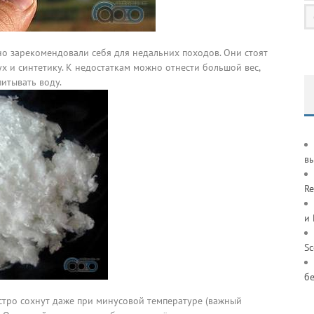
чно зарекомендовали себя для недальних походов. Они стоят
 и синтетику. К недостаткам можно отнести большой вес,
итывать воду.
в
Re
и
S
б
ыстро сохнут даже при минусовой температуре (важный