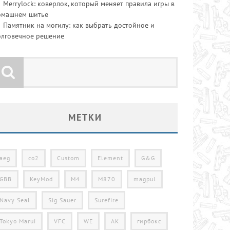
Merrylock: коверлок, который меняет правила игры в
омашнем шитье
Памятник на могилу: как выбрать достойное и
олговечное решение
МЕТКИ
aeg
co2
Custom
Element
G&G
GBB
KeyMod
M4
M870
magpul
Navy Seal
Sig Sauer
Surefire
Tokyo Marui
VFC
WE
АК
гирбокс