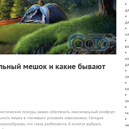
дл
д
о
в
ко
альный мешок и какие бывают
д
см
ко
зн
уристические походы, важно обеспечить максимальный комфорт.
тк
ьного мешка в «полевых» условиях невозможно. Сегодня
азнообразен, что глаза разбегаются. А хочется выбрать
че