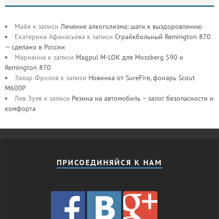
Майя
к записи
Лечение алкоголизма: шаги к выздоровлению
Екатерина Афанасьева
к записи
Страйкбольный Remington 870
— сделано в России
Марианна
к записи
Magpul M-LOK для Mossberg 590 и
Remington 870
Захар Фролов
к записи
Новинка от SureFire, фонарь Scout
M600P
Лев Зуев
к записи
Резина на автомобиль – залог безопасности и
комфорта
ПРИСОЕДИНЯЙСЯ К НАМ