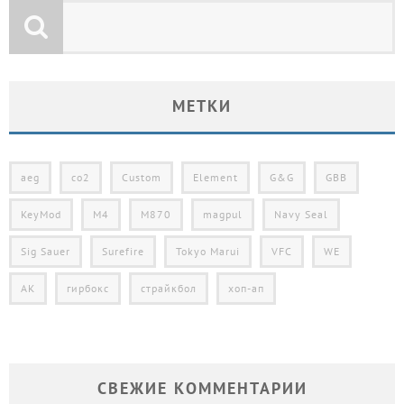
МЕТКИ
aeg
co2
Custom
Element
G&G
GBB
KeyMod
M4
M870
magpul
Navy Seal
Sig Sauer
Surefire
Tokyo Marui
VFC
WE
АК
гирбокс
страйкбол
хоп-ап
СВЕЖИЕ КОММЕНТАРИИ