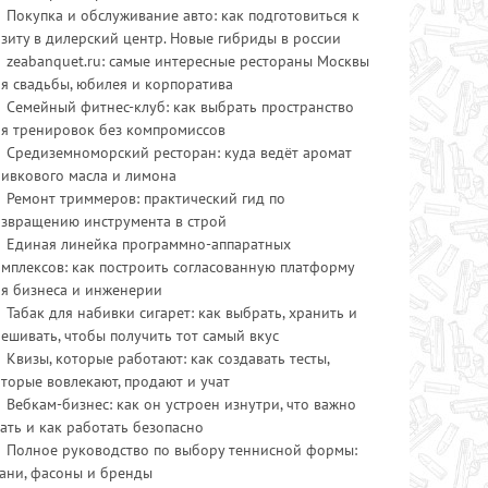
Покупка и обслуживание авто: как подготовиться к
зиту в дилерский центр. Новые гибриды в россии
zeabanquet.ru: самые интересные рестораны Москвы
я свадьбы, юбилея и корпоратива
Семейный фитнес-клуб: как выбрать пространство
ля тренировок без компромиссов
Средиземноморский ресторан: куда ведёт аромат
ливкового масла и лимона
Ремонт триммеров: практический гид по
озвращению инструмента в строй
Единая линейка программно-аппаратных
мплексов: как построить согласованную платформу
ля бизнеса и инженерии
Табак для набивки сигарет: как выбрать, хранить и
ешивать, чтобы получить тот самый вкус
Квизы, которые работают: как создавать тесты,
торые вовлекают, продают и учат
Вебкам-бизнес: как он устроен изнутри, что важно
ать и как работать безопасно
Полное руководство по выбору теннисной формы:
ани, фасоны и бренды