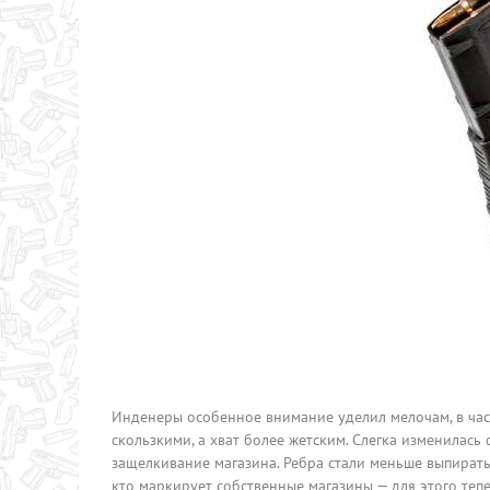
Инденеры особенное внимание уделил мелочам, в част
скользкими, а хват более жетским. Слегка изменилас
защелкивание магазина. Ребра стали меньше выпирать,
кто маркирует собственные магазины — для этого теп