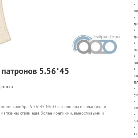
ви
дл
д
о
в
 патронов 5.56*45
ко
д
ировка
см
ронов калибра 5.56*45 NATO выполнены из пластика и
ко
 магазины стали ещё более крепкими, выносливыми и
зн
тк