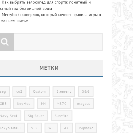
Как выбрать велосипед для спорта: понятный и
стный гид без лишней воды
Merrylock: коверлок, который меняет правила игры в
омашнем шитье
МЕТКИ
aeg
co2
Custom
Element
G&G
GBB
KeyMod
M4
M870
magpul
Navy Seal
Sig Sauer
Surefire
Tokyo Marui
VFC
WE
АК
гирбокс