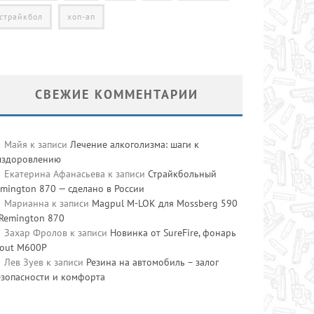
страйкбол
хоп-ап
СВЕЖИЕ КОММЕНТАРИИ
Майя
к записи
Лечение алкоголизма: шаги к
ыздоровлению
Екатерина Афанасьева
к записи
Страйкбольный
mington 870 — сделано в России
Марианна
к записи
Magpul M-LOK для Mossberg 590
 Remington 870
Захар Фролов
к записи
Новинка от SureFire, фонарь
cout M600P
Лев Зуев
к записи
Резина на автомобиль – залог
езопасности и комфорта