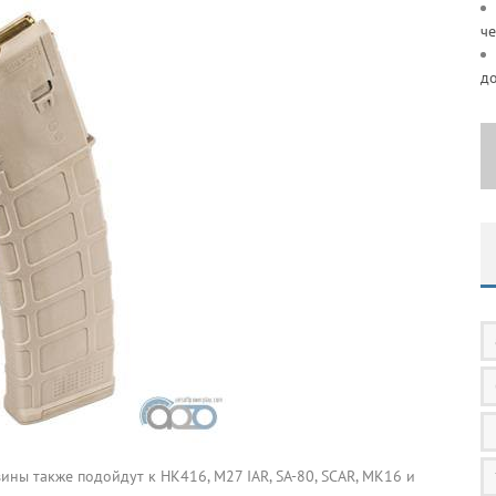
че
д
ны также подойдут к HK416, M27 IAR, SA-80, SCAR, MK16 и