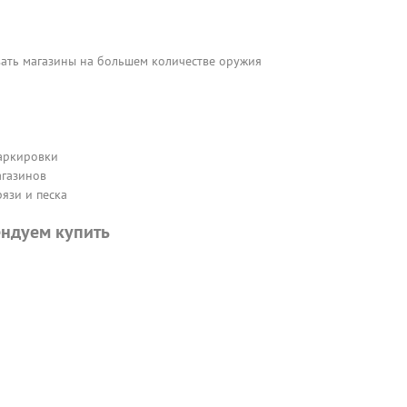
ть магазины на большем количестве оружия
маркировки
агазинов
язи и песка
ндуем купить