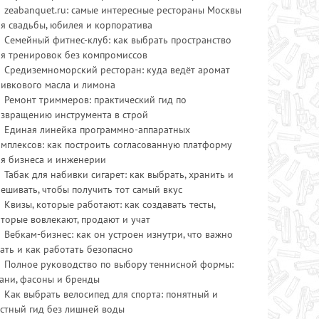
zeabanquet.ru: самые интересные рестораны Москвы
я свадьбы, юбилея и корпоратива
Семейный фитнес-клуб: как выбрать пространство
ля тренировок без компромиссов
Средиземноморский ресторан: куда ведёт аромат
ливкового масла и лимона
Ремонт триммеров: практический гид по
озвращению инструмента в строй
Единая линейка программно-аппаратных
мплексов: как построить согласованную платформу
ля бизнеса и инженерии
Табак для набивки сигарет: как выбрать, хранить и
ешивать, чтобы получить тот самый вкус
Квизы, которые работают: как создавать тесты,
торые вовлекают, продают и учат
Вебкам-бизнес: как он устроен изнутри, что важно
ать и как работать безопасно
Полное руководство по выбору теннисной формы:
ани, фасоны и бренды
Как выбрать велосипед для спорта: понятный и
стный гид без лишней воды