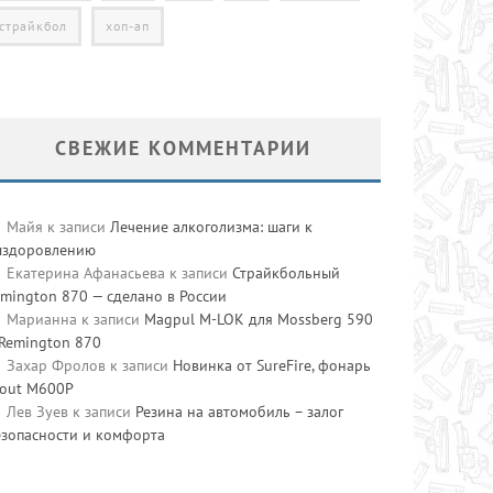
страйкбол
хоп-ап
СВЕЖИЕ КОММЕНТАРИИ
Майя
к записи
Лечение алкоголизма: шаги к
ыздоровлению
Екатерина Афанасьева
к записи
Страйкбольный
mington 870 — сделано в России
Марианна
к записи
Magpul M-LOK для Mossberg 590
 Remington 870
Захар Фролов
к записи
Новинка от SureFire, фонарь
cout M600P
Лев Зуев
к записи
Резина на автомобиль – залог
езопасности и комфорта