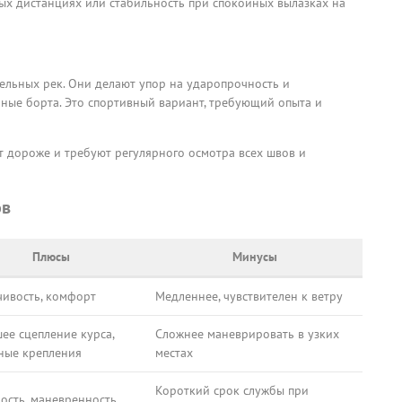
ных дистанциях или стабильность при спокойных вылазках на
ельных рек. Они делают упор на ударопрочность и
ные борта. Это спортивный вариант, требующий опыта и
 дороже и требуют регулярного осмотра всех швов и
ов
Плюсы
Минусы
чивость, комфорт
Медленнее, чувствителен к ветру
ее сцепление курса,
Сложнее маневрировать в узких
ные крепления
местах
Короткий срок службы при
ость, маневренность