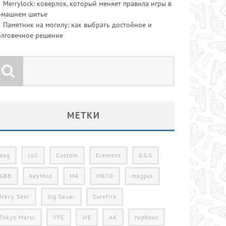
Merrylock: коверлок, который меняет правила игры в
омашнем шитье
Памятник на могилу: как выбрать достойное и
олговечное решение
МЕТКИ
aeg
co2
Custom
Element
G&G
GBB
KeyMod
M4
M870
magpul
Navy Seal
Sig Sauer
Surefire
Tokyo Marui
VFC
WE
АК
гирбокс