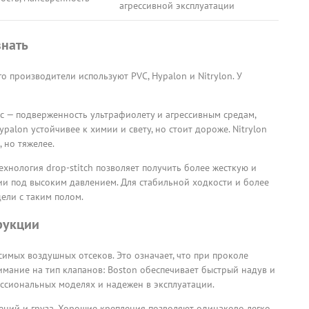
агрессивной эксплуатации
знать
о производители используют PVC, Hypalon и Nitrylon. У
с — подверженность ультрафиолету и агрессивным средам,
palon устойчивее к химии и свету, но стоит дороже. Nitrylon
 но тяжелее.
хнология drop-stitch позволяет получить более жесткую и
ии под высоким давлением. Для стабильной ходкости и более
ели с таким полом.
рукции
имых воздушных отсеков. Это означает, что при проколе
имание на тип клапанов: Boston обеспечивает быстрый надув и
фессиональных моделях и надежен в эксплуатации.
ений и груза. Хорошие крепления позволяют одинаково легко