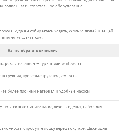
ли подвешивать спасательное оборудование.
росов: куда вы собираетесь ходить, сколько людей и вещей
ты помогут сузить круг.
На что обратить внимание
ь, река с течением — туринг или whitewater
онструкция, проверьте грузоподъемность
айте более прочный материал и удобные насосы
, но и комплектацию: насос, чехол, сиденья, набор для
возможность, опробуйте лодку перед покупкой. Даже одна