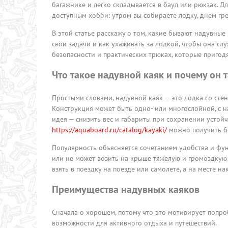
багажнике и легко складывается в баул или рюкзак. Д
доступным хобби: утром вы собираете лодку, днем гре
В этой статье расскажу о том, какие бывают надувные
свои задачи и как ухаживать за лодкой, чтобы она сл
безопасности и практических трюках, которые пригодя
Что такое надувной каяк и почему он 
Простыми словами, надувной каяк — это лодка со сте
Конструкция может быть одно- или многослойной, с 
идея — снизить вес и габариты при сохранении устойч
https://aquaboard.ru/catalog/kayaki/
можно получить б
Популярность объясняется сочетанием удобства и фун
или не может возить на крыше тяжелую и громоздкую 
взять в поездку на поезде или самолете, а на месте на
Преимущества надувных каяков
Сначала о хорошем, потому что это мотивирует попро
возможности для активного отдыха и путешествий.