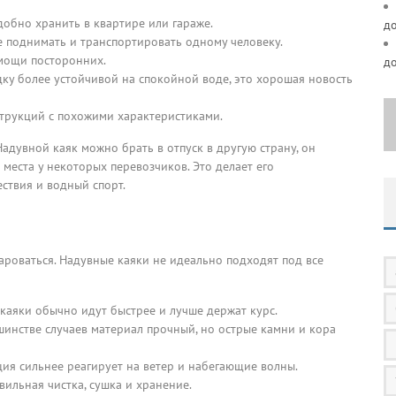
добно хранить в квартире или гараже.
д
ще поднимать и транспортировать одному человеку.
омощи посторонних.
д
ку более устойчивой на спокойной воде, это хорошая новость
струкций с похожими характеристиками.
адувной каяк можно брать в отпуск в другую страну, он
места у некоторых перевозчиков. Это делает его
ествия и водный спорт.
ароваться. Надувные каяки не идеально подходят под все
 каяки обычно идут быстрее и лучше держат курс.
инстве случаев материал прочный, но острые камни и кора
кция сильнее реагирует на ветер и набегающие волны.
вильная чистка, сушка и хранение.