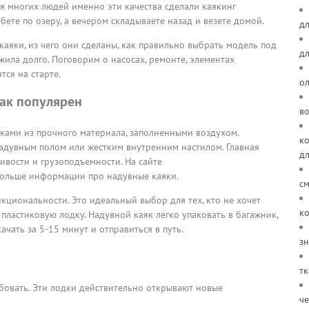
ля многих людей именно эти качества сделали каякинг
бете по озеру, а вечером складываете назад и везете домой.
дл
 каяки, из чего они сделаны, как правильно выбрать модель под
д
ужила долго. Поговорим о насосах, ремонте, элементах
тся на старте.
о
так популярен
в
нками из прочного материала, заполненными воздухом.
ко
надувным полом или жестким внутренним настилом. Главная
д
ивости и грузоподъемности. На сайте
ольше информации про надувные каяки.
см
кциональности. Это идеальный выбор для тех, кто не хочет
ко
пластиковую лодку. Надувной каяк легко упаковать в багажник,
качать за 5-15 минут и отправиться в путь.
зн
тк
бовать. Эти лодки действительно открывают новые
че