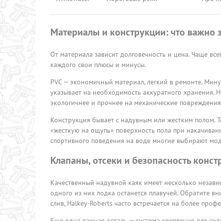
Материалы и конструкции: что важно 
От материала зависит долговечность и цена. Чаще всег
каждого свои плюсы и минусы.
PVC — экономичный материал, легкий в ремонте. Мину
указывает на необходимость аккуратного хранения. Hy
экологичнее и прочнее на механические повреждения,
Конструкция бывает с надувным или жестким полом. Те
«жесткую на ощупь» поверхность пола при накачиван
спортивного поведения на воде многие выбирают мод
Клапаны, отсеки и безопасность конст
Качественный надувной каяк имеет несколько независ
одного из них лодка останется плавучей. Обратите вн
слив, Halkey-Roberts часто встречается на более про
Еще одна важная деталь — система крепления для сид