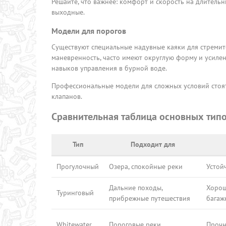
Решайте, что важнее: комфорт и скорость на длитель
выходные.
Модели для порогов
Существуют специальные надувные каяки для стремит
маневренность, часто имеют округлую форму и усилен
навыков управления в бурной воде.
Профессиональные модели для сложных условий стоят
клапанов.
Сравнительная таблица основных тип
Тип
Подходит для
Прогулочный
Озера, спокойные реки
Устой
Дальние походы,
Хорош
Туринговый
прибрежные путешествия
багаж
Whitewater
Пороговые реки
Прочн