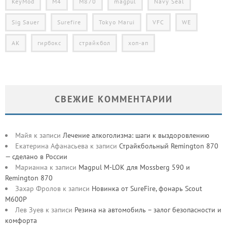
KeyMod
M4
M870
magpul
Navy Seal
Sig Sauer
Surefire
Tokyo Marui
VFC
WE
АК
гирбокс
страйкбол
хоп-ап
СВЕЖИЕ КОММЕНТАРИИ
Майя
к записи
Лечение алкоголизма: шаги к выздоровлению
Екатерина Афанасьева
к записи
Страйкбольный Remington 870
— сделано в России
Марианна
к записи
Magpul M-LOK для Mossberg 590 и
Remington 870
Захар Фролов
к записи
Новинка от SureFire, фонарь Scout
M600P
Лев Зуев
к записи
Резина на автомобиль – залог безопасности и
комфорта