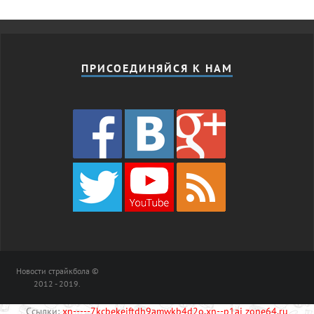
ПРИСОЕДИНЯЙСЯ К НАМ
Новости страйкбола ©
2012 - 2019.
Ссылки:
xn-----7kcbekeiftdh9amwkb4d2o.xn--p1ai
zone64.ru