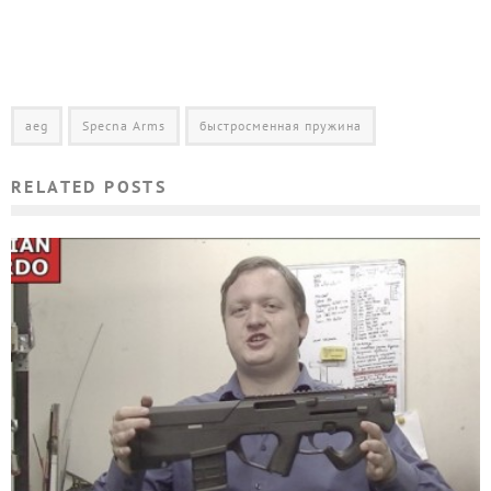
aeg
Specna Arms
быстросменная пружина
RELATED POSTS