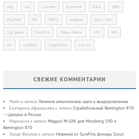
aeg
co2
Custom
Element
G&G
GBB
KeyMod
M4
M870
magpul
Navy Seal
Sig Sauer
Surefire
Tokyo Marui
VFC
WE
АК
гирбокс
страйкбол
хоп-ап
СВЕЖИЕ КОММЕНТАРИИ
Майя
к записи
Лечение алкоголизма: шаги к выздоровлению
Екатерина Афанасьева
к записи
Страйкбольный Remington 870
— сделано в России
Марианна
к записи
Magpul M-LOK для Mossberg 590 и
Remington 870
Захар Фролов
к записи
Новинка от SureFire, фонарь Scout