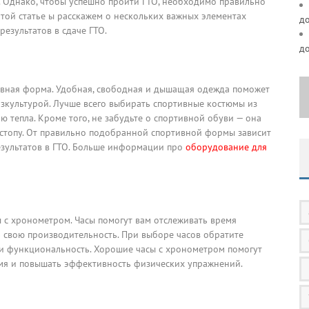
. Однако, чтобы успешно пройти ГТО, необходимо правильно
той статье ы расскажем о нескольких важных элементах
д
езультатов в сдаче ГТО.
д
тивная форма. Удобная, свободная и дышащая одежда поможет
зкультурой. Лучше всего выбирать спортивные костюмы из
 тепла. Кроме того, не забудьте о спортивной обуви — она
стопу. От правильно подобранной спортивной формы зависит
езультатов в ГТО. Больше информации про
оборудование для
с хронометром. Часы помогут вам отслеживать время
свою производительность. При выборе часов обратите
 и функциональность. Хорошие часы с хронометром помогут
емя и повышать эффективность физических упражнений.