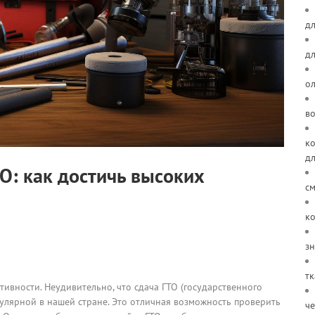
дл
д
о
в
ко
д
О: как достичь высоких
см
ко
зн
тк
ивности. Неудивительно, что сдача ГТО (государственного
пулярной в нашей стране. Это отличная возможность проверить
че