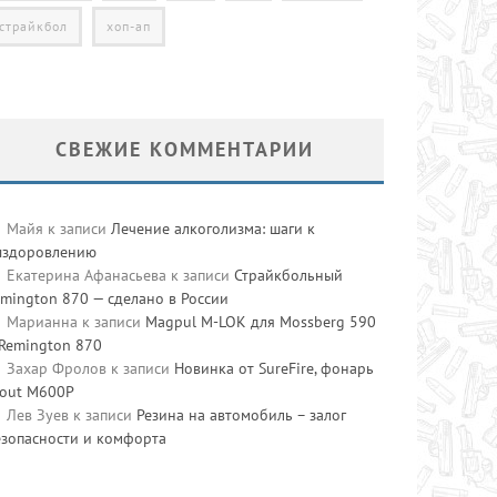
страйкбол
хоп-ап
СВЕЖИЕ КОММЕНТАРИИ
Майя
к записи
Лечение алкоголизма: шаги к
ыздоровлению
Екатерина Афанасьева
к записи
Страйкбольный
mington 870 — сделано в России
Марианна
к записи
Magpul M-LOK для Mossberg 590
 Remington 870
Захар Фролов
к записи
Новинка от SureFire, фонарь
cout M600P
Лев Зуев
к записи
Резина на автомобиль – залог
езопасности и комфорта