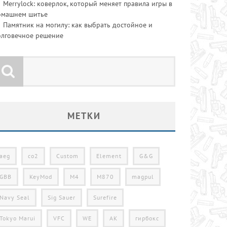
Merrylock: коверлок, который меняет правила игры в
омашнем шитье
Памятник на могилу: как выбрать достойное и
олговечное решение
МЕТКИ
aeg
co2
Custom
Element
G&G
GBB
KeyMod
M4
M870
magpul
Navy Seal
Sig Sauer
Surefire
Tokyo Marui
VFC
WE
АК
гирбокс