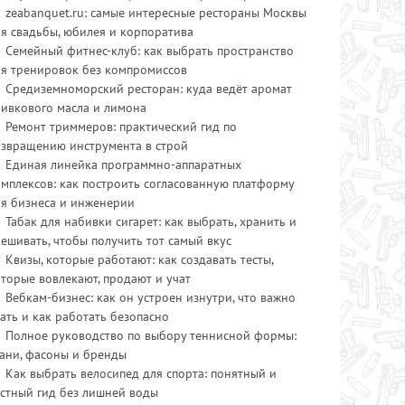
zeabanquet.ru: самые интересные рестораны Москвы
я свадьбы, юбилея и корпоратива
Семейный фитнес-клуб: как выбрать пространство
ля тренировок без компромиссов
Средиземноморский ресторан: куда ведёт аромат
ливкового масла и лимона
Ремонт триммеров: практический гид по
озвращению инструмента в строй
Единая линейка программно-аппаратных
мплексов: как построить согласованную платформу
ля бизнеса и инженерии
Табак для набивки сигарет: как выбрать, хранить и
ешивать, чтобы получить тот самый вкус
Квизы, которые работают: как создавать тесты,
торые вовлекают, продают и учат
Вебкам-бизнес: как он устроен изнутри, что важно
ать и как работать безопасно
Полное руководство по выбору теннисной формы:
ани, фасоны и бренды
Как выбрать велосипед для спорта: понятный и
стный гид без лишней воды