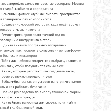
zeabanquet.ru: самые интересные рестораны Москвы
я свадьбы, юбилея и корпоратива
Семейный фитнес-клуб: как выбрать пространство
ля тренировок без компромиссов
Средиземноморский ресторан: куда ведёт аромат
ливкового масла и лимона
Ремонт триммеров: практический гид по
озвращению инструмента в строй
Единая линейка программно-аппаратных
мплексов: как построить согласованную платформу
ля бизнеса и инженерии
Табак для набивки сигарет: как выбрать, хранить и
ешивать, чтобы получить тот самый вкус
Квизы, которые работают: как создавать тесты,
торые вовлекают, продают и учат
Вебкам-бизнес: как он устроен изнутри, что важно
ать и как работать безопасно
Полное руководство по выбору теннисной формы:
ани, фасоны и бренды
Как выбрать велосипед для спорта: понятный и
стный гид без лишней воды