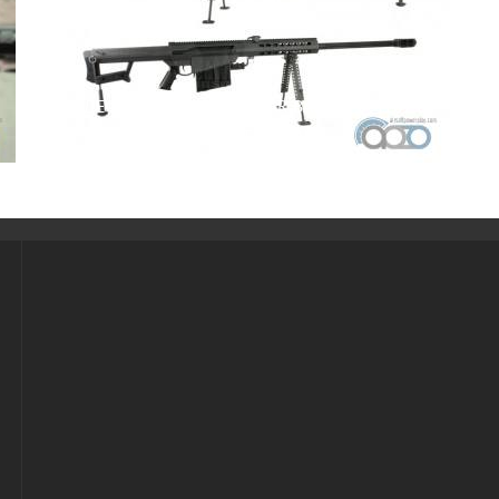
ВИДЕО-ОБЗОР SOCOM GEAR BARRETT M107 ОТ
AIRSOFT TAIWAN