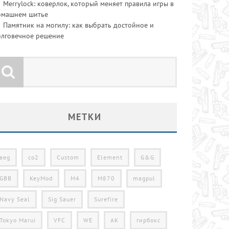
Merrylock: коверлок, который меняет правила игры в
омашнем шитье
Памятник на могилу: как выбрать достойное и
олговечное решение
МЕТКИ
aeg
co2
Custom
Element
G&G
GBB
KeyMod
M4
M870
magpul
Navy Seal
Sig Sauer
Surefire
Tokyo Marui
VFC
WE
АК
гирбокс