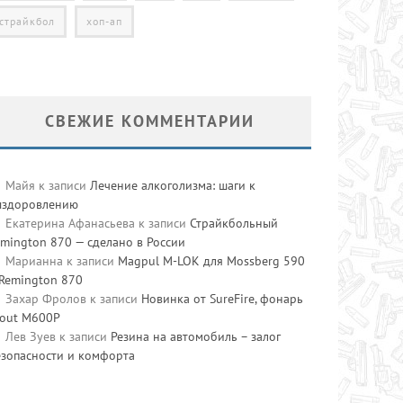
страйкбол
хоп-ап
СВЕЖИЕ КОММЕНТАРИИ
Майя
к записи
Лечение алкоголизма: шаги к
ыздоровлению
Екатерина Афанасьева
к записи
Страйкбольный
mington 870 — сделано в России
Марианна
к записи
Magpul M-LOK для Mossberg 590
 Remington 870
Захар Фролов
к записи
Новинка от SureFire, фонарь
cout M600P
Лев Зуев
к записи
Резина на автомобиль – залог
езопасности и комфорта