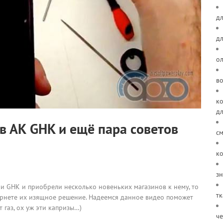
дл
д
о
в
ко
д
 АК GHK и ещё пара советов
см
ко
зн
ии GHK и приобрели несколько новеньких магазинов к нему, то
тк
тернете их изящное решение. Надеемся данное видео поможет
 газ, ох уж эти капризы…)
че