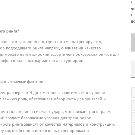
д
д
го ринга?
ков; это важное место, где спортсмены тренируются,
бор подходящего ринга напрямую влияет на качество
ы можете найти широкий ассортимент боксерских рингов для
рофессиональных вариантов для турниров.
лько ключевых факторов:
еет размеры от 4 до 7 метров в зависимости от уровня
т важную роль, обеспечивая обзорность для зрителей и
ет скольжение и смягчает удары, что снижает риск травм.
й создаст безопасные условия для тренировок.
чность ринга зависят от качества материалов и конструкции.
узки, особенно в интенсивных тренировках и