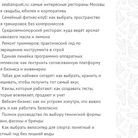
zeabanquet.ru: самые интересные рестораны Москвы
я свадьбы, юбилея и корпоратива
Семейный фитнес-клуб: как выбрать пространство
ля тренировок без компромиссов
Средиземноморский ресторан: куда ведёт аромат
ливкового масла и лимона
Ремонт триммеров: практический гид по
озвращению инструмента в строй
Единая линейка программно-аппаратных
мплексов: как построить согласованную платформу
ля бизнеса и инженерии
Табак для набивки сигарет: как выбрать, хранить и
ешивать, чтобы получить тот самый вкус
Квизы, которые работают: как создавать тесты,
торые вовлекают, продают и учат
Вебкам-бизнес: как он устроен изнутри, что важно
ать и как работать безопасно
Полное руководство по выбору теннисной формы:
ани, фасоны и бренды
Как выбрать велосипед для спорта: понятный и
стный гид без лишней воды