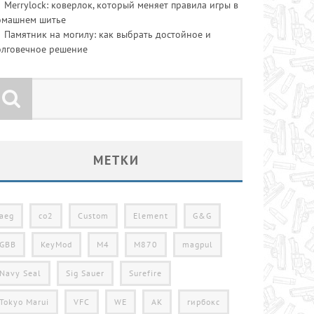
Merrylock: коверлок, который меняет правила игры в
омашнем шитье
Памятник на могилу: как выбрать достойное и
олговечное решение
МЕТКИ
aeg
co2
Custom
Element
G&G
GBB
KeyMod
M4
M870
magpul
Navy Seal
Sig Sauer
Surefire
Tokyo Marui
VFC
WE
АК
гирбокс