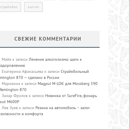
страйкбол
хоп-ап
СВЕЖИЕ КОММЕНТАРИИ
Майя
к записи
Лечение алкоголизма: шаги к
ыздоровлению
Екатерина Афанасьева
к записи
Страйкбольный
mington 870 — сделано в России
Марианна
к записи
Magpul M-LOK для Mossberg 590
 Remington 870
Захар Фролов
к записи
Новинка от SureFire, фонарь
cout M600P
Лев Зуев
к записи
Резина на автомобиль – залог
езопасности и комфорта