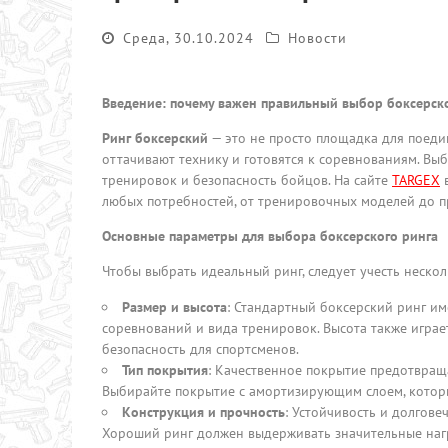
Среда, 30.10.2024
Новости
Введение
: почему
важен правильный выбор боксерско
Ринг боксерский
— это не просто площадка для поедин
оттачивают технику и готовятся к соревнованиям. Вы
тренировок и безопасность бойцов. На сайте
TARGEX
в
любых потребностей, от тренировочных моделей до п
Основные параметры для выбора боксерского ринга
Чтобы выбрать идеальный ринг, следует учесть неско
Размер и высота
: Стандартный боксерский ринг им
соревнований и вида тренировок. Высота также играе
безопасность для спортсменов.
Тип покрытия
: Качественное покрытие предотвраща
Выбирайте покрытие с амортизирующим слоем, которы
Конструкция и прочность
: Устойчивость и долгове
Хороший ринг должен выдерживать значительные нагр