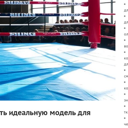
дл
д
о
в
ко
д
см
ко
зн
ать идеальную модель для
тк
че