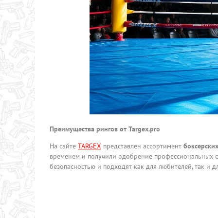
Преимущества рингов от
Targex
.
pro
На сайте
TARGEX
представлен ассортимент
боксерских
временем и получили одобрение профессиональных с
безопасностью и подходят как для любителей, так и д