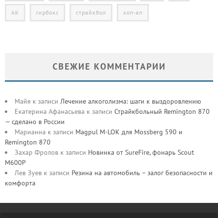
АК
гирбокс
страйкбол
хоп-ап
СВЕЖИЕ КОММЕНТАРИИ
Майя
к записи
Лечение алкоголизма: шаги к выздоровлению
Екатерина Афанасьева
к записи
Страйкбольный Remington 870
— сделано в России
Марианна
к записи
Magpul M-LOK для Mossberg 590 и
Remington 870
Захар Фролов
к записи
Новинка от SureFire, фонарь Scout
M600P
Лев Зуев
к записи
Резина на автомобиль – залог безопасности и
комфорта