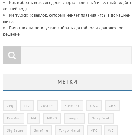
Как выбрать велосипед для спорта: понятный и честный гид без
лишней воды
Merrylock: коверлок, который меняет правила игры в домашнем
шитье
Памятник на могилу: как выбрать достойное и долговечное
решение
МЕТКИ
aeg
co2
Custom
Element
G&G
GBB
KeyMod
M4
M870
magpul
Navy Seal
Sig Sauer
Surefire
Tokyo Marui
VFC
WE