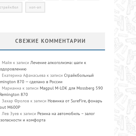
страйкбол
хоп-ап
СВЕЖИЕ КОММЕНТАРИИ
Майя
к записи
Лечение алкоголизма: шаги к
ыздоровлению
Екатерина Афанасьева
к записи
Страйкбольный
mington 870 — сделано в России
Марианна
к записи
Magpul M-LOK для Mossberg 590
 Remington 870
Захар Фролов
к записи
Новинка от SureFire, фонарь
cout M600P
Лев Зуев
к записи
Резина на автомобиль – залог
езопасности и комфорта