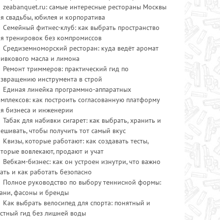
zeabanquet.ru: самые интересные рестораны Москвы
я свадьбы, юбилея и корпоратива
Семейный фитнес-клуб: как выбрать пространство
ля тренировок без компромиссов
Средиземноморский ресторан: куда ведёт аромат
ливкового масла и лимона
Ремонт триммеров: практический гид по
озвращению инструмента в строй
Единая линейка программно-аппаратных
мплексов: как построить согласованную платформу
ля бизнеса и инженерии
Табак для набивки сигарет: как выбрать, хранить и
ешивать, чтобы получить тот самый вкус
Квизы, которые работают: как создавать тесты,
торые вовлекают, продают и учат
Вебкам-бизнес: как он устроен изнутри, что важно
ать и как работать безопасно
Полное руководство по выбору теннисной формы:
ани, фасоны и бренды
Как выбрать велосипед для спорта: понятный и
стный гид без лишней воды