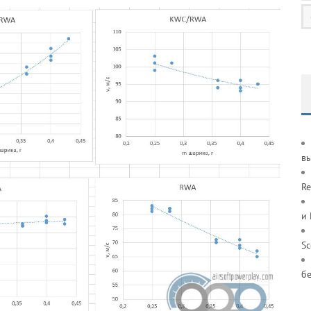
в
Re
и
S
б