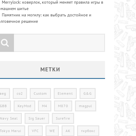
Merrylock: коверлок, который меняет правила игры в
омашнем шитье
Памятник на могилу: как выбрать достойное и
олговечное решение
МЕТКИ
aeg
co2
Custom
Element
G&G
GBB
KeyMod
M4
M870
magpul
Navy Seal
Sig Sauer
Surefire
Tokyo Marui
VFC
WE
АК
гирбокс