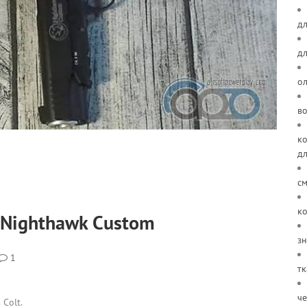
дл
д
о
в
ко
д
см
ко
 Nighthawk Custom
зн
1
тк
че
Colt.