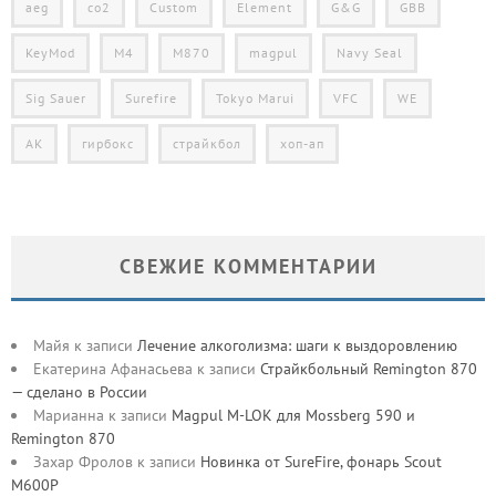
aeg
co2
Custom
Element
G&G
GBB
KeyMod
M4
M870
magpul
Navy Seal
Sig Sauer
Surefire
Tokyo Marui
VFC
WE
АК
гирбокс
страйкбол
хоп-ап
СВЕЖИЕ КОММЕНТАРИИ
Майя
к записи
Лечение алкоголизма: шаги к выздоровлению
Екатерина Афанасьева
к записи
Страйкбольный Remington 870
— сделано в России
Марианна
к записи
Magpul M-LOK для Mossberg 590 и
Remington 870
Захар Фролов
к записи
Новинка от SureFire, фонарь Scout
M600P