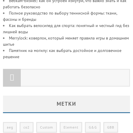
Вебкам-бизнес: как он устроен изнутри, что важно знать и как
работать безопасно
Полное руководство по выбору теннисной формы: ткани,
фасоны и бренды
Как выбрать велосипед для спорта: понятный и честный гид без
лишней воды
Merrylock: коверлок, который меняет правила игры в домашнем
шитье
Памятник на могилу: как выбрать достойное и долговечное
решение
МЕТКИ
aeg
co2
Custom
Element
G&G
GBB