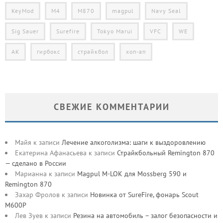
KeyMod
M4
M870
magpul
Navy Seal
Sig Sauer
Surefire
Tokyo Marui
VFC
WE
АК
гирбокс
страйкбол
хоп-ап
СВЕЖИЕ КОММЕНТАРИИ
Майя
к записи
Лечение алкоголизма: шаги к выздоровлению
Екатерина Афанасьева
к записи
Страйкбольный Remington 870
— сделано в России
Марианна
к записи
Magpul M-LOK для Mossberg 590 и
Remington 870
Захар Фролов
к записи
Новинка от SureFire, фонарь Scout
M600P
Лев Зуев
к записи
Резина на автомобиль – залог безопасности и