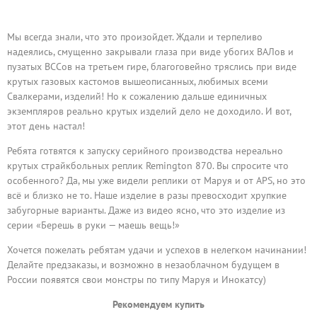
Мы всегда знали, что это произойдет. Ждали и терпеливо
надеялись, смущенно закрывали глаза при виде убогих ВАЛов и
пузатых ВССов на третьем гире, благоговейно тряслись при виде
крутых газовых кастомов вышеописанных, любимых всеми
Свалкерами, изделий! Но к сожалению дальше единичных
экземпляров реально крутых изделий дело не доходило. И вот,
этот день настал!
Ребята готвятся к запуску серийного производства нереально
крутых страйкбольных реплик Remington 870. Вы спросите что
особенного? Да, мы уже видели реплики от Маруя и от APS, но это
всё и близко не то. Наше изделие в разы превосходит хрупкие
забугорные варианты. Даже из видео ясно, что это изделие из
серии «Берешь в руки — маешь вещь!»
Хочется пожелать ребятам удачи и успехов в нелегком начинании!
Делайте предзаказы, и возможно в незаоблачном будущем в
России появятся свои монстры по типу Маруя и Инокатсу)
Рекомендуем купить