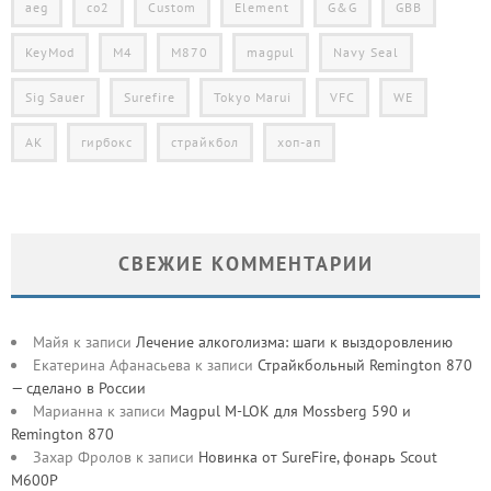
aeg
co2
Custom
Element
G&G
GBB
KeyMod
M4
M870
magpul
Navy Seal
Sig Sauer
Surefire
Tokyo Marui
VFC
WE
АК
гирбокс
страйкбол
хоп-ап
СВЕЖИЕ КОММЕНТАРИИ
Майя
к записи
Лечение алкоголизма: шаги к выздоровлению
Екатерина Афанасьева
к записи
Страйкбольный Remington 870
— сделано в России
Марианна
к записи
Magpul M-LOK для Mossberg 590 и
Remington 870
Захар Фролов
к записи
Новинка от SureFire, фонарь Scout
M600P