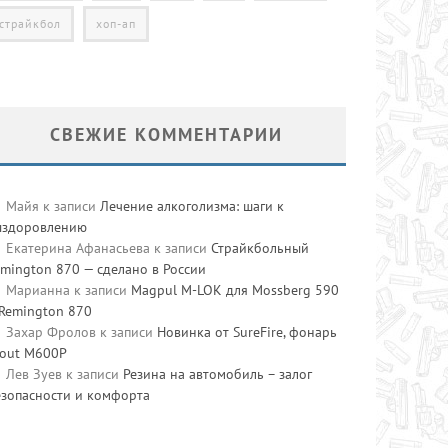
страйкбол
хоп-ап
СВЕЖИЕ КОММЕНТАРИИ
Майя
к записи
Лечение алкоголизма: шаги к
ыздоровлению
Екатерина Афанасьева
к записи
Страйкбольный
mington 870 — сделано в России
Марианна
к записи
Magpul M-LOK для Mossberg 590
 Remington 870
Захар Фролов
к записи
Новинка от SureFire, фонарь
cout M600P
Лев Зуев
к записи
Резина на автомобиль – залог
езопасности и комфорта