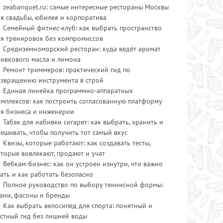
zeabanquet.ru: самые интересные рестораны Москвы
я свадьбы, юбилея и корпоратива
Семейный фитнес-клуб: как выбрать пространство
ля тренировок без компромиссов
Средиземноморский ресторан: куда ведёт аромат
ливкового масла и лимона
Ремонт триммеров: практический гид по
озвращению инструмента в строй
Единая линейка программно-аппаратных
мплексов: как построить согласованную платформу
ля бизнеса и инженерии
Табак для набивки сигарет: как выбрать, хранить и
ешивать, чтобы получить тот самый вкус
Квизы, которые работают: как создавать тесты,
торые вовлекают, продают и учат
Вебкам-бизнес: как он устроен изнутри, что важно
ать и как работать безопасно
Полное руководство по выбору теннисной формы:
ани, фасоны и бренды
Как выбрать велосипед для спорта: понятный и
стный гид без лишней воды