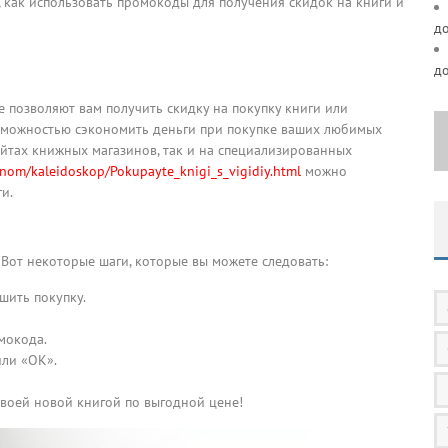
, как использовать промокоды для получения скидок на книги и
д
д
 позволяют вам получить скидку на покупку книги или
озможностью сэкономить деньги при покупке ваших любимых
йтах книжных магазинов, так и на специализированных
onom/kaleidoskop/Pokupayte_knigi_s_vigidiy.html
можно
и.
Вот некоторые шаги, которые вы можете следовать:
шить покупку.
мокода.
или «ОК».
воей новой книгой по выгодной цене!