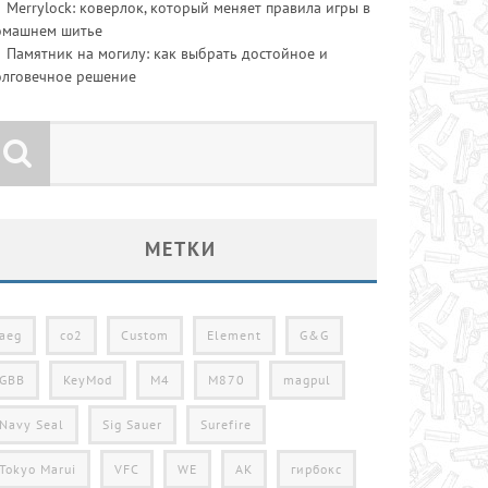
Merrylock: коверлок, который меняет правила игры в
омашнем шитье
Памятник на могилу: как выбрать достойное и
олговечное решение
МЕТКИ
aeg
co2
Custom
Element
G&G
GBB
KeyMod
M4
M870
magpul
Navy Seal
Sig Sauer
Surefire
Tokyo Marui
VFC
WE
АК
гирбокс