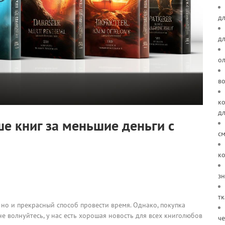
дл
д
о
в
ко
д
ше книг за меньшие деньги с
см
ко
зн
тк
но и прекрасный способ провести время. Однако, покупка
е волнуйтесь, у нас есть хорошая новость для всех книголюбов
че