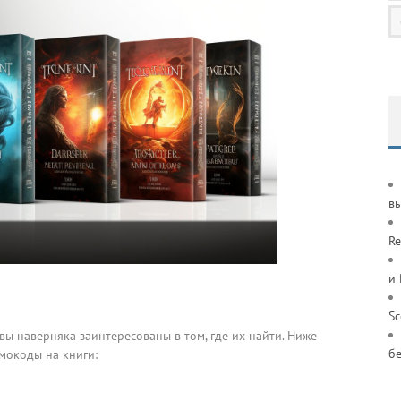
в
Re
и
S
 вы наверняка заинтересованы в том, где их найти. Ниже
б
мокоды на книги: