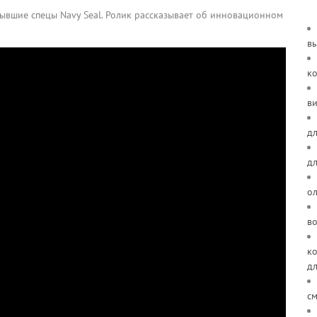
бывшие спецы Navy Seal. Ролик рассказывает об инновационном
в
к
ви
дл
д
о
в
ко
д
см