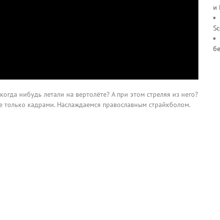
и
S
б
когда нибудь летали на вертолёте? А при этом стреляя из него?
 не только кадрами. Наслаждаемся православным страйкболом.