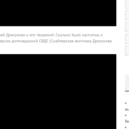
ей Драгунова и его творений. Сколько было кастомов, а
ерсия долгожданной СВДС (Снайперская винтовка Драгунова
в
Re