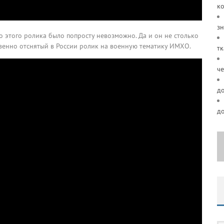
ко
зн
о этого ролика было попросту невозможно. Да и он не столько
венно отснятый в России ролик на военную тематику ИМХО.
тк
че
д
д