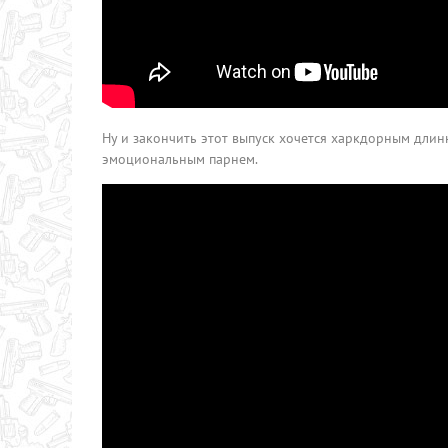
Ну и закончить этот выпуск хочется харкдорным дли
эмоциональным парнем.