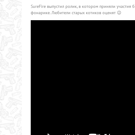
SureFire выпустил ролик, в котором приняли участия 
фонарике. Любители старых котиков оценят 😉