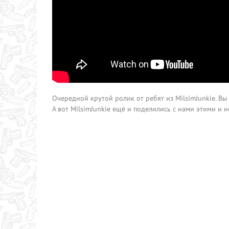
Очередной крутой ролик от ребят из MilsimJunkie. Вы 
А вот MilsimJunkie ещё и поделились с нами этими и