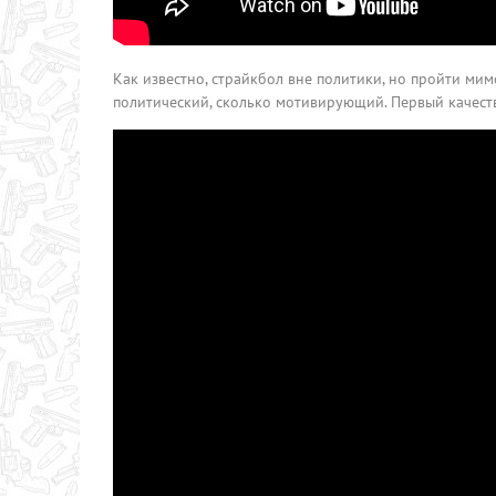
Как известно, страйкбол вне политики, но пройти мим
политический, сколько мотивирующий. Первый качест