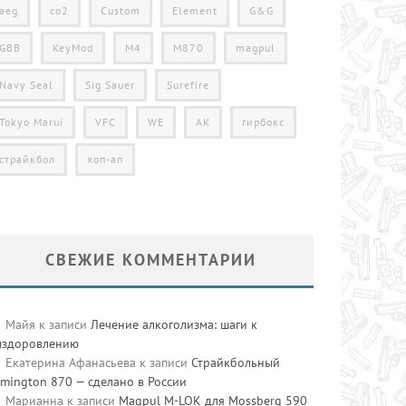
aeg
co2
Custom
Element
G&G
GBB
KeyMod
M4
M870
magpul
Navy Seal
Sig Sauer
Surefire
Tokyo Marui
VFC
WE
АК
гирбокс
страйкбол
хоп-ап
СВЕЖИЕ КОММЕНТАРИИ
Майя
к записи
Лечение алкоголизма: шаги к
ыздоровлению
Екатерина Афанасьева
к записи
Страйкбольный
mington 870 — сделано в России
Марианна
к записи
Magpul M-LOK для Mossberg 590