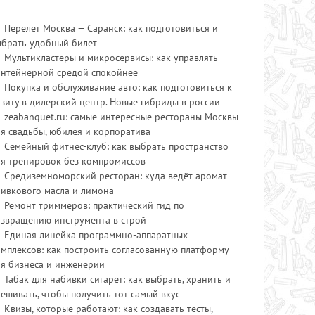
Перелет Москва — Саранск: как подготовиться и
ыбрать удобный билет
Мультикластеры и микросервисы: как управлять
онтейнерной средой спокойнее
Покупка и обслуживание авто: как подготовиться к
зиту в дилерский центр. Новые гибриды в россии
zeabanquet.ru: самые интересные рестораны Москвы
я свадьбы, юбилея и корпоратива
Семейный фитнес-клуб: как выбрать пространство
ля тренировок без компромиссов
Средиземноморский ресторан: куда ведёт аромат
ливкового масла и лимона
Ремонт триммеров: практический гид по
озвращению инструмента в строй
Единая линейка программно-аппаратных
мплексов: как построить согласованную платформу
ля бизнеса и инженерии
Табак для набивки сигарет: как выбрать, хранить и
ешивать, чтобы получить тот самый вкус
Квизы, которые работают: как создавать тесты,