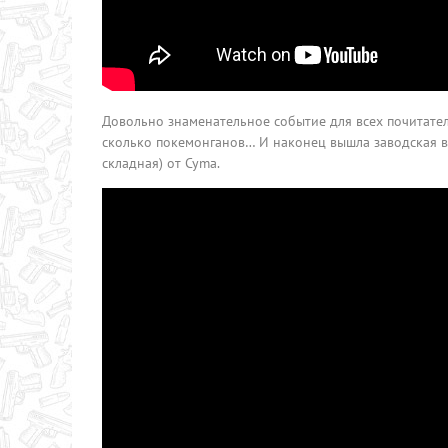
Довольно знаменательное событие для всех почитател
сколько покемонганов… И наконец вышла заводская в
складная) от Cyma.