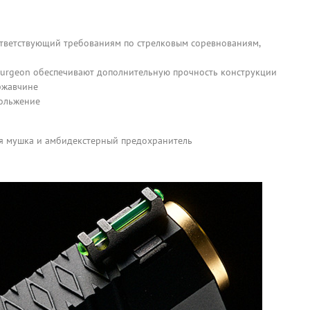
ответствующий требованиям по стрелковым соревнованиям,
 Surgeon обеспечивают дополнительную прочность конструкции
ржавчине
ольжение
ая мушка и амбидекстерный предохранитель