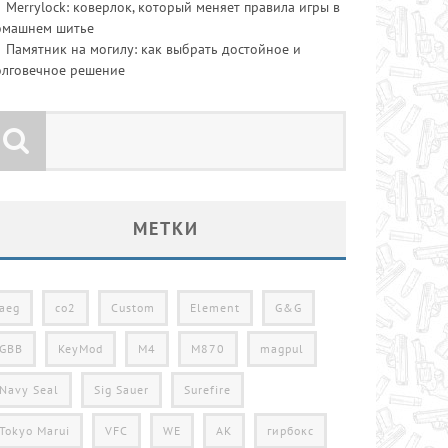
Merrylock: коверлок, который меняет правила игры в
омашнем шитье
Памятник на могилу: как выбрать достойное и
олговечное решение
МЕТКИ
aeg
co2
Custom
Element
G&G
GBB
KeyMod
M4
M870
magpul
Navy Seal
Sig Sauer
Surefire
Tokyo Marui
VFC
WE
АК
гирбокс