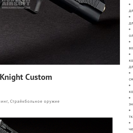
дл
д
о
в
ко
д
d Knight Custom
см
ко
нинг
,
Страйкбольное оружие
зн
тк
че