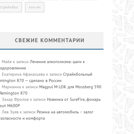
страйкбол
хоп-ап
СВЕЖИЕ КОММЕНТАРИИ
Майя
к записи
Лечение алкоголизма: шаги к
ыздоровлению
Екатерина Афанасьева
к записи
Страйкбольный
mington 870 — сделано в России
Марианна
к записи
Magpul M-LOK для Mossberg 590
 Remington 870
Захар Фролов
к записи
Новинка от SureFire, фонарь
cout M600P
Лев Зуев
к записи
Резина на автомобиль – залог
езопасности и комфорта