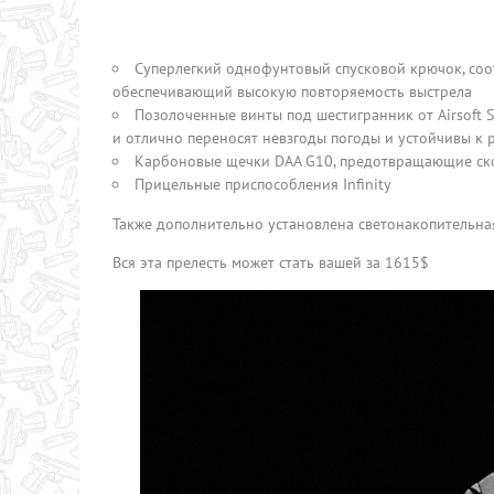
Суперлегкий однофунтовый спусковой крючок, со
обеспечивающий высокую повторяемость выстрела
Позолоченные винты под шестигранник от Airsoft
и отлично переносят невзгоды погоды и устойчивы к 
Карбоновые щечки DAA G10, предотвращающие ск
Прицельные приспособления Infinity
Также дополнительно установлена светонакопительн
Вся эта прелесть может стать вашей за 1615$