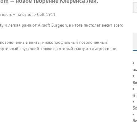
ustom — новое творение Клеренса Лей.
 кастом на основе Colt 1911.
 и легкая рама от Airsoft Surgeon, в итоге пистолет весит всего
, позолоченные винты, низкопрофильный позолоченный
ортивный спусковой крючок, который смотрится агрессивно,
в
Re
и
S
б