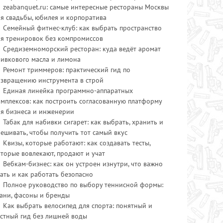
zeabanquet.ru: самые интересные рестораны Москвы
я свадьбы, юбилея и корпоратива
Семейный фитнес-клуб: как выбрать пространство
ля тренировок без компромиссов
Средиземноморский ресторан: куда ведёт аромат
ливкового масла и лимона
Ремонт триммеров: практический гид по
озвращению инструмента в строй
Единая линейка программно-аппаратных
мплексов: как построить согласованную платформу
ля бизнеса и инженерии
Табак для набивки сигарет: как выбрать, хранить и
ешивать, чтобы получить тот самый вкус
Квизы, которые работают: как создавать тесты,
торые вовлекают, продают и учат
Вебкам-бизнес: как он устроен изнутри, что важно
ать и как работать безопасно
Полное руководство по выбору теннисной формы:
ани, фасоны и бренды
Как выбрать велосипед для спорта: понятный и
стный гид без лишней воды