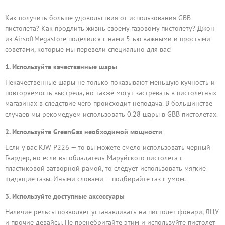
Как получить больше удовольствия от использования GBB
пистолета? Как продлить жизнь своему газовому пистолету? Джон
из AirsoftMegastore поделился с нами 5-ью важными и простыми
советами, которые мы перевели специально для вас!
1. Используйте качественные шары
Некачественные шары не только показывают меньшую кучность и
повторяемость выстрела, но также могут застревать в пистолетных
магазинах в следствие чего происходит неподача. В большинстве
случаев мы рекомедуем использовать 0.28 шары в GBB пистолетах.
2. Используйте GreenGas необходимой мощности
Если у вас KJW P226 — то вы можете смело использовать черный
Гвардер, но если вы обладатель Маруйского пистолета с
пластиковой затворной рамой, то следует использовать мягкие
щадящие газы. Иными словами — подбирайте газ с умом.
3. Используйте доступные аксессуары
Наличие рельсы позволяет устанавливать на пистолет фонари, ЛЦУ
и прочие девайсы. Не пренебригайте этим и используйте пистолет