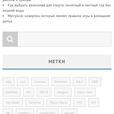
Как выбрать велосипед для спорта: понятный и честный гид без
лишней воды
Merrylock: коверлок, который меняет правила игры в домашнем
шитье
МЕТКИ
aeg
co2
Custom
Element
G&G
GBB
KeyMod
M4
M870
magpul
Navy Seal
Sig Sauer
Surefire
Tokyo Marui
VFC
WE
АК
гирбокс
страйкбол
хоп-ап