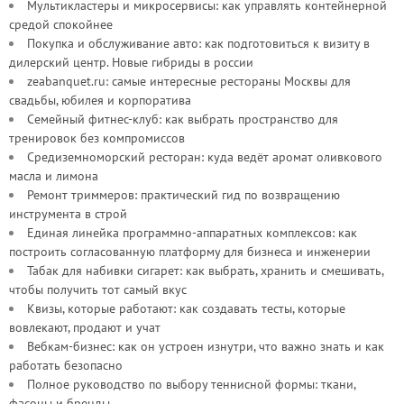
Мультикластеры и микросервисы: как управлять контейнерной
средой спокойнее
Покупка и обслуживание авто: как подготовиться к визиту в
дилерский центр. Новые гибриды в россии
zeabanquet.ru: самые интересные рестораны Москвы для
свадьбы, юбилея и корпоратива
Семейный фитнес-клуб: как выбрать пространство для
тренировок без компромиссов
Средиземноморский ресторан: куда ведёт аромат оливкового
масла и лимона
Ремонт триммеров: практический гид по возвращению
инструмента в строй
Единая линейка программно-аппаратных комплексов: как
построить согласованную платформу для бизнеса и инженерии
Табак для набивки сигарет: как выбрать, хранить и смешивать,
чтобы получить тот самый вкус
Квизы, которые работают: как создавать тесты, которые
вовлекают, продают и учат
Вебкам-бизнес: как он устроен изнутри, что важно знать и как
работать безопасно
Полное руководство по выбору теннисной формы: ткани,
фасоны и бренды