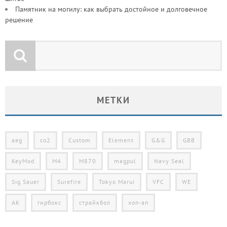
Памятник на могилу: как выбрать достойное и долговечное
решение
МЕТКИ
aeg
co2
Custom
Element
G&G
GBB
KeyMod
M4
M870
magpul
Navy Seal
Sig Sauer
Surefire
Tokyo Marui
VFC
WE
АК
гирбокс
страйкбол
хоп-ап