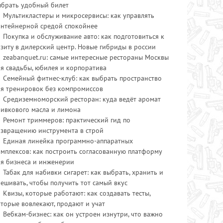
ыбрать удобный билет
Мультикластеры и микросервисы: как управлять
онтейнерной средой спокойнее
Покупка и обслуживание авто: как подготовиться к
зиту в дилерский центр. Новые гибриды в россии
zeabanquet.ru: самые интересные рестораны Москвы
я свадьбы, юбилея и корпоратива
Семейный фитнес-клуб: как выбрать пространство
ля тренировок без компромиссов
Средиземноморский ресторан: куда ведёт аромат
ливкового масла и лимона
Ремонт триммеров: практический гид по
озвращению инструмента в строй
Единая линейка программно-аппаратных
мплексов: как построить согласованную платформу
ля бизнеса и инженерии
Табак для набивки сигарет: как выбрать, хранить и
ешивать, чтобы получить тот самый вкус
Квизы, которые работают: как создавать тесты,
торые вовлекают, продают и учат
Вебкам-бизнес: как он устроен изнутри, что важно