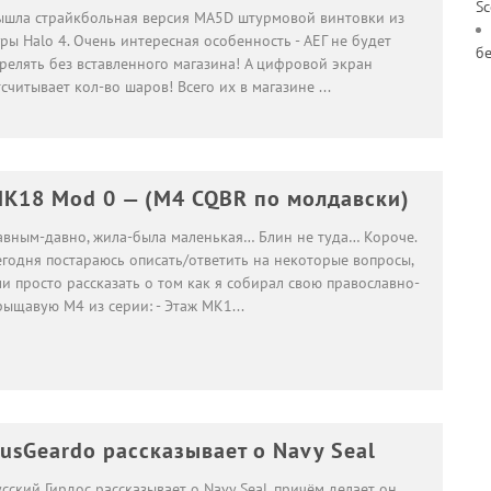
S
ышла страйкбольная версия MA5D штурмовой винтовки из
ры Halo 4. Очень интересная особенность - АЕГ не будет
б
трелять без вставленного магазина! А цифровой экран
тсчитывает кол-во шаров! Всего их в магазине
...
K18 Mod 0 — (M4 CQBR по молдавски)
авным-давно, жила-была маленькая… Блин не туда… Короче.
егодня постараюсь описать/ответить на некоторые вопросы,
и просто рассказать о том как я собирал свою православно-
рыщавую М4 из серии: - Этаж MK1
...
usGeardo рассказывает о Navy Seal
сский Гирдос рассказывает о Navy Seal, причём делает он