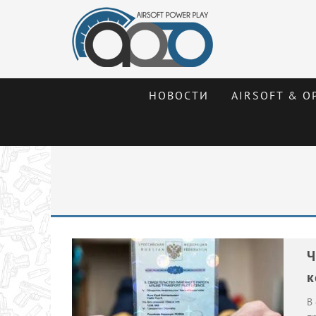
НОВОСТИ
AIRSOFT & О
Ч
к
В 