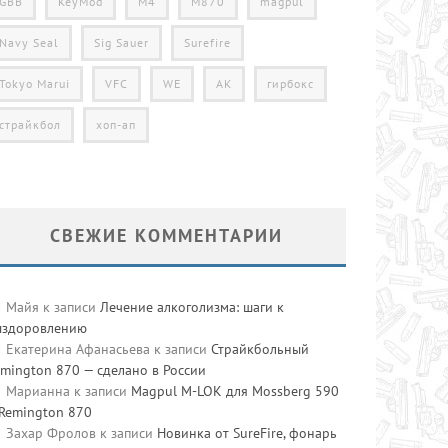
GBB
KeyMod
M4
M870
magpul
Navy Seal
Sig Sauer
Surefire
Tokyo Marui
VFC
WE
АК
гирбокс
страйкбол
хоп-ап
СВЕЖИЕ КОММЕНТАРИИ
Майя
к записи
Лечение алкоголизма: шаги к
ыздоровлению
Екатерина Афанасьева
к записи
Страйкбольный
mington 870 — сделано в России
Марианна
к записи
Magpul M-LOK для Mossberg 590
 Remington 870
Захар Фролов
к записи
Новинка от SureFire, фонарь