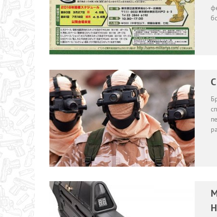
фе
б
С
Б
сп
пе
р
M
H