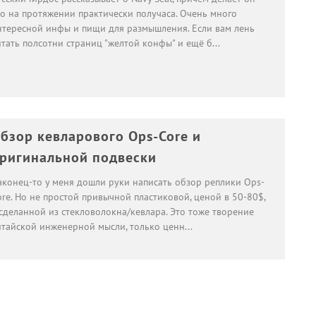
то на протяжении практически получаса. Очень много
нтересной инфы и пищи для размышления. Если вам лень
итать полсотни страниц "желтой конфы" и ещё б
...
бзор кевларового Ops-Core и
ригинальной подвески
аконец-то у меня дошли руки написать обзор реплики Ops-
re. Но не простой привычной пластиковой, ценой в 50-80$,
 сделанной из стекловолокна/кевлара. Это тоже творение
итайской инженерной мысли, только ценн
...