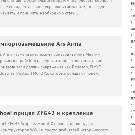
редпочитают доскональным образом исследовать космос и
в
с не покидает желание управлять самолетом, то следует
читывать и понимать, необходимо стать
...
к
ви
дл
мпортозамещение Ars Arma
д
rs Arma - замена китайским производителям? Многим
грокам в страйкбол наверняка хорошо знакомы такие
о
роизводители реплик снаряжения как Emerson, FLYYE
dustries, Pantac, TMC, OPS, которые обладают прием
...
в
ко
д
см
hoei прицел ZFG42 и крепление
ко
hoei ZFG42 Scope & Mount Отличная новость для
еконструкторов WWII и просто любителей исторического