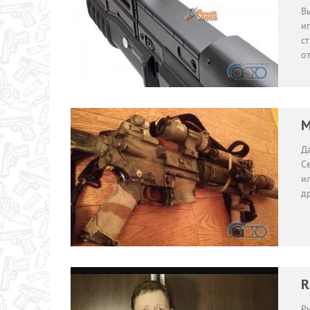
В
иг
с
о
M
Д
С
ил
д
R
Ру