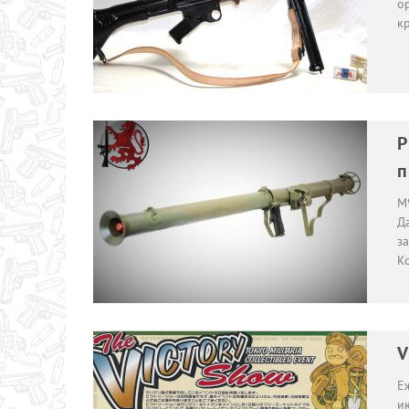
о
к
P
п
M
Д
з
К
V
Еж
и