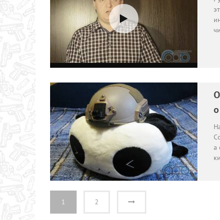
э
и
ч
О
о
Н
Co
а
к
1
2