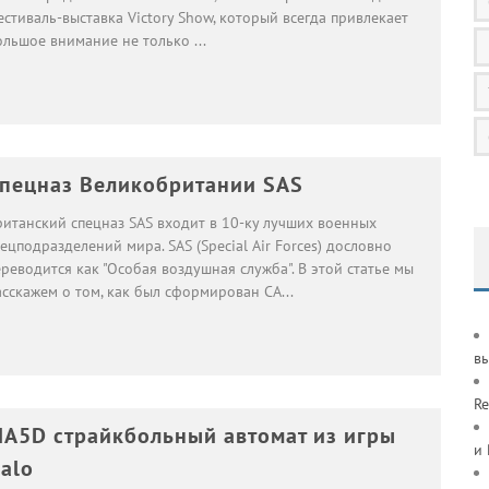
стиваль-выставка Victory Show, который всегда привлекает
ольшое внимание не только
...
пецназ Великобритании SAS
ританский спецназ SAS входит в 10-ку лучших военных
ецподразделений мира. SAS (Special Air Forces) дословно
реводится как "Особая воздушная служба". В этой статье мы
асскажем о том, как был сформирован СА
...
в
Re
A5D страйкбольный автомат из игры
и
alo