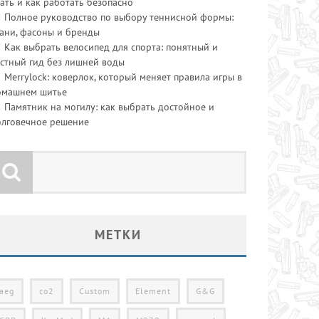
ать и как работать безопасно
Полное руководство по выбору теннисной формы:
ани, фасоны и бренды
Как выбрать велосипед для спорта: понятный и
стный гид без лишней воды
Merrylock: коверлок, который меняет правила игры в
омашнем шитье
Памятник на могилу: как выбрать достойное и
олговечное решение
МЕТКИ
aeg
co2
Custom
Element
G&G