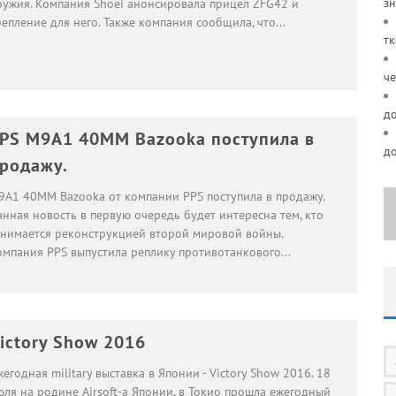
зн
ружия. Компания Shoei анонсировала прицел ZFG42 и
репление для него. Также компания сообщила, что
...
тк
че
д
PS M9A1 40MM Bazooka поступила в
д
родажу.
9A1 40MM Bazooka от компании PPS поступила в продажу.
анная новость в первую очередь будет интересна тем, кто
анимается реконструкцией второй мировой войны.
омпания PPS выпустила реплику противотанкового
...
ictory Show 2016
егодная military выставка в Японии - Victory Show 2016. 18
юля на родине Airsoft-а Японии, в Токио прошла ежегодный