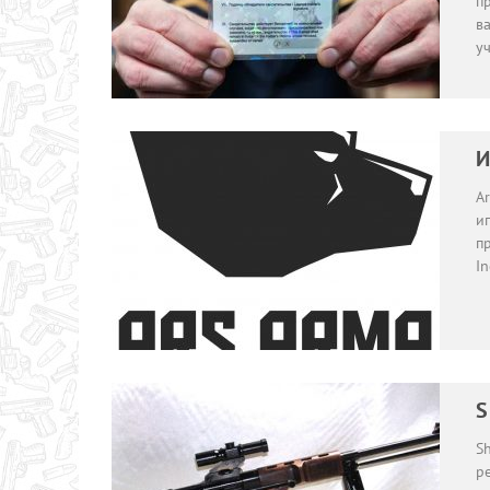
п
ва
у
И
A
и
п
In
S
S
р