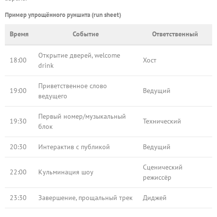
Пример упрощённого руншита (run sheet)
Время
Событие
Ответственный
Открытие дверей, welcome
18:00
Хост
drink
Приветственное слово
19:00
Ведущий
ведущего
Первый номер/музыкальный
19:30
Технический
блок
20:30
Интерактив с публикой
Ведущий
Сценический
22:00
Кульминация шоу
режиссёр
23:30
Завершение, прощальный трек
Диджей