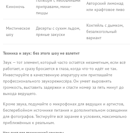
Попкорн с необычными
Авторский лимонад
Киноночь
приправами, мини-
или крафтовое пиво
пиццы
Коктейль с дымком,
Мистическое
Десерты с сухим льдом,
безалкогольный
шоу
пряные закуски
вариант
Техника и звук: без этого шоу не взлетит
Звук — тот элемент, который часто остаётся незаметным, если всё
работает, и сразу бросается в глаза, когда что-то идёт не так.
Инвестируйте в качественную апаратуру или приглашайте
профессионального звукорежиссёра. Он умеет выровнять
громкость, выставить задержки и спасти номер за пять минут до
выхода ведущего.
Кроме звука, подумайте о микрофонах для ведущих и артистов,
бесперебойном источнике питания и дополнительном освещении
для фотографов. Тестируйте всё заранее в условиях, максимально
приближённых к реальным.
Чек-лист для технической команды