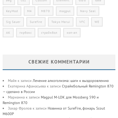
aeg
co2
Custom
Element
G&G
GBB
KeyMod
M4
M870
magpul
Navy Seal
Sig Sauer
Surefire
Tokyo Marui
VFC
WE
АК
гирбокс
страйкбол
хоп-ап
СВЕЖИЕ КОММЕНТАРИИ
Майя
к записи
Лечение алкоголизма: шаги к выздоровлению
Екатерина Афанасьева
к записи
Страйкбольный Remington 870
— сделано в России
Марианна
к записи
Magpul M-LOK для Mossberg 590 и
Remington 870
Захар Фролов
к записи
Новинка от SureFire, фонарь Scout
M600P