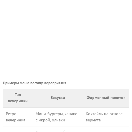
Примеры меню по типу мероприятия
Тип
Закуски
Фирменный напиток
вечеринки
Ретро-
Мини-бургеры, канапе
Коктейль на основе
вечеринка
с икрой, оливки
вермута