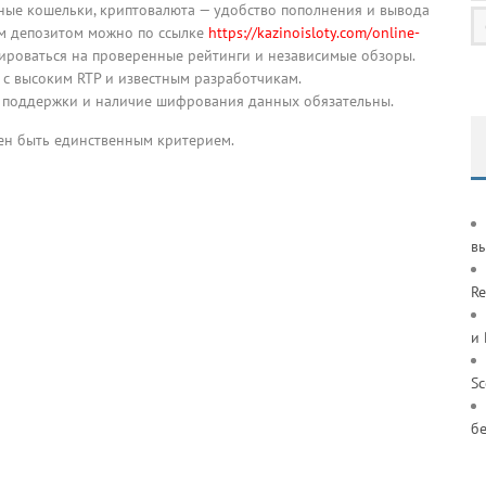
нные кошельки, криптовалюта — удобство пополнения и вывода
м депозитом можно по ссылке
https://kazinoisloty.com/online-
ироваться на проверенные рейтинги и независимые обзоры.
 с высоким RTP и известным разработчикам.
а поддержки и наличие шифрования данных обязательны.
жен быть единственным критерием.
в
Re
и
S
б