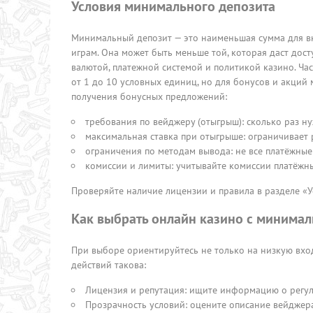
Условия минимального депозита
Минимальный депозит — это наименьшая сумма для вне
играм. Она может быть меньше той, которая даст дост
валютой, платежной системой и политикой казино. Ча
от 1 до 10 условных единиц, но для бонусов и акций
получения бонусных предложений:
требования по вейджеру (отыгрыш): сколько раз ну
максимальная ставка при отыгрыше: ограничивает 
ограничения по методам вывода: не все платёжные
комиссии и лимиты: учитывайте комиссии платёжн
Проверяйте наличие лицензии и правила в разделе «У
Как выбрать онлайн казино с минима
При выборе ориентируйтесь не только на низкую вхо
действий такова:
Лицензия и репутация: ищите информацию о регул
Прозрачность условий: оцените описание вейджера