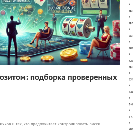
дл
д
о
в
ко
д
озитом: подборка проверенных
см
ко
зн
тк
чков и тех, кто предпочитает контролировать риски.
че