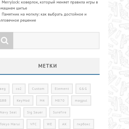
Merrylock: коверлок, который меняет правила игры в
омашнем шитье
Памятник на могилу: как выбрать достойное и
олговечное решение
МЕТКИ
aeg
co2
Custom
Element
G&G
GBB
KeyMod
M4
M870
magpul
Navy Seal
Sig Sauer
Surefire
Tokyo Marui
VFC
WE
АК
гирбокс