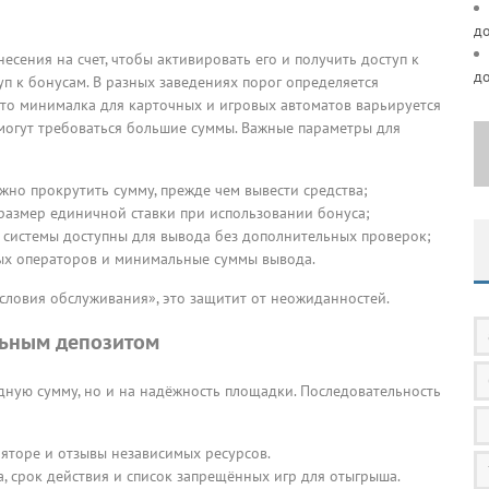
д
сения на счет, чтобы активировать его и получить доступ к
д
уп к бонусам. В разных заведениях порог определяется
сто минималка для карточных и игровых автоматов варьируется
 могут требоваться большие суммы. Важные параметры для
жно прокрутить сумму, прежде чем вывести средства;
размер единичной ставки при использовании бонуса;
 системы доступны для вывода без дополнительных проверок;
ых операторов и минимальные суммы вывода.
словия обслуживания», это защитит от неожиданностей.
льным депозитом
дную сумму, но и на надёжность площадки. Последовательность
яторе и отзывы независимых ресурсов.
, срок действия и список запрещённых игр для отыгрыша.