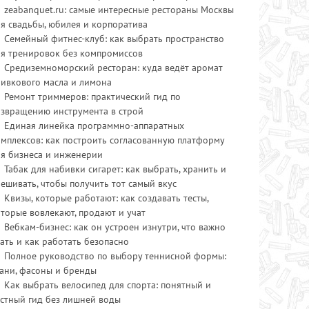
zeabanquet.ru: самые интересные рестораны Москвы
я свадьбы, юбилея и корпоратива
Семейный фитнес-клуб: как выбрать пространство
ля тренировок без компромиссов
Средиземноморский ресторан: куда ведёт аромат
ливкового масла и лимона
Ремонт триммеров: практический гид по
озвращению инструмента в строй
Единая линейка программно-аппаратных
мплексов: как построить согласованную платформу
ля бизнеса и инженерии
Табак для набивки сигарет: как выбрать, хранить и
ешивать, чтобы получить тот самый вкус
Квизы, которые работают: как создавать тесты,
торые вовлекают, продают и учат
Вебкам-бизнес: как он устроен изнутри, что важно
ать и как работать безопасно
Полное руководство по выбору теннисной формы:
ани, фасоны и бренды
Как выбрать велосипед для спорта: понятный и
стный гид без лишней воды