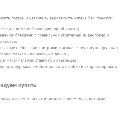
зить потери и увеличить вероятность успеха. Вам помогут:
ессии и долю от банка для одной ставки;
дения: блэкджек с правильной стратегией, видеопокер и
о слотов;
ёт частые небольшие выигрыши, высокая — редкие, но крупные;
перед ставками на реальные деньги;
р и максимальную ставку при отыгрыше;
простого журнала поможет выявить ошибки и скорректировать
ндуем купить
рерывы и возможность самоисключения — меры, которые