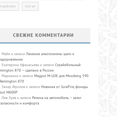
страйкбол
хоп-ап
СВЕЖИЕ КОММЕНТАРИИ
Майя
к записи
Лечение алкоголизма: шаги к
ыздоровлению
Екатерина Афанасьева
к записи
Страйкбольный
mington 870 — сделано в России
Марианна
к записи
Magpul M-LOK для Mossberg 590
 Remington 870
Захар Фролов
к записи
Новинка от SureFire, фонарь
cout M600P
Лев Зуев
к записи
Резина на автомобиль – залог
езопасности и комфорта