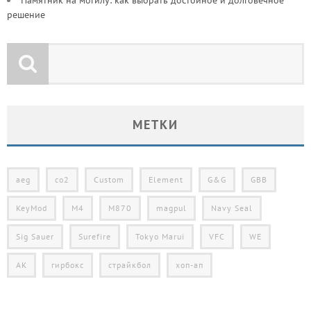
Памятник на могилу: как выбрать достойное и долговечное
решение
МЕТКИ
aeg
co2
Custom
Element
G&G
GBB
KeyMod
M4
M870
magpul
Navy Seal
Sig Sauer
Surefire
Tokyo Marui
VFC
WE
АК
гирбокс
страйкбол
хоп-ап