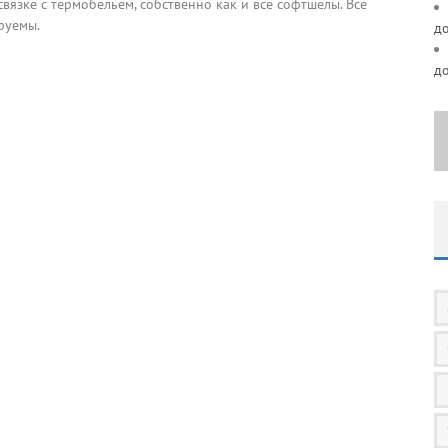
 связке с термобельем, собственно как и все софтшелы. Все
руемы.
д
д