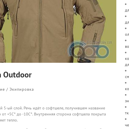
дл
д
о
в
ко
д
 Outdoor
см
ко
ие / Экипировка
зн
й 5-ый слой. Речь идёт о софтшеле, получившем название
тк
 от +5C° до -10C°. Внутренняя сторона софтшела покрыта
ет тепло.
че