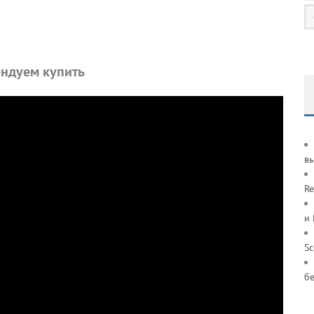
ндуем купить
в
Re
и
S
б