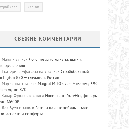
страйкбол
хоп-ап
СВЕЖИЕ КОММЕНТАРИИ
Майя
к записи
Лечение алкоголизма: шаги к
ыздоровлению
Екатерина Афанасьева
к записи
Страйкбольный
mington 870 — сделано в России
Марианна
к записи
Magpul M-LOK для Mossberg 590
 Remington 870
Захар Фролов
к записи
Новинка от SureFire, фонарь
cout M600P
Лев Зуев
к записи
Резина на автомобиль – залог
езопасности и комфорта