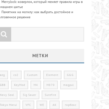
Merrylock: коверлок, который меняет правила игры в
омашнем шитье
Памятник на могилу: как выбрать достойное и
олговечное решение
МЕТКИ
aeg
co2
Custom
Element
G&G
GBB
KeyMod
M4
M870
magpul
Navy Seal
Sig Sauer
Surefire
Tokyo Marui
VFC
WE
АК
гирбокс