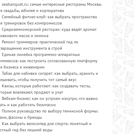
zeabanquet.ru: самые интересные рестораны Москвы
я свадьбы, юбилея и корпоратива
Семейный фитнес-клуб: как выбрать пространство
ля тренировок без компромиссов
Средиземноморский ресторан: куда ведёт аромат
ливкового масла и лимона
Ремонт триммеров: практический гид по
озвращению инструмента в строй
Единая линейка программно-аппаратных
мплексов: как построить согласованную платформу
ля бизнеса и инженерии
Табак для набивки сигарет: как выбрать, хранить и
ешивать, чтобы получить тот самый вкус
Квизы, которые работают: как создавать тесты,
торые вовлекают, продают и учат
Вебкам-бизнес: как он устроен изнутри, что важно
ать и как работать безопасно
Полное руководство по выбору теннисной формы:
ани, фасоны и бренды
Как выбрать велосипед для спорта: понятный и
стный гид без лишней воды