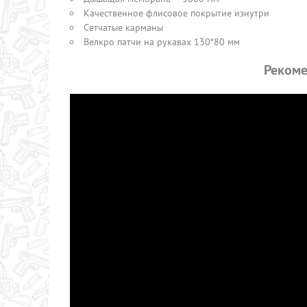
Качественное флисовое покрытие изнутри
Сетчатые карманы
Велкро патчи на рукавах 130*80 мм
Рекоме