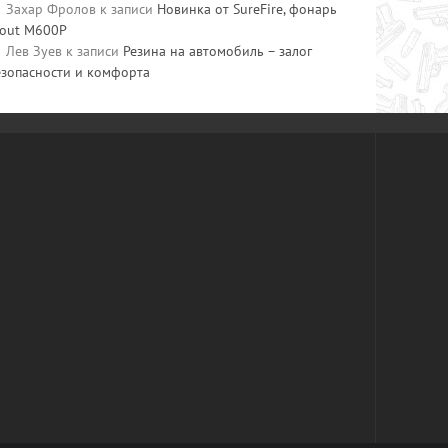
Захар Фролов
к записи
Новинка от SureFire, фонарь
cout M600P
Лев Зуев
к записи
Резина на автомобиль – залог
езопасности и комфорта