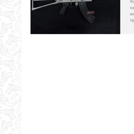
Bu
ка
в
п