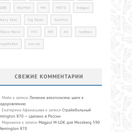
GBB
KeyMod
M4
M870
magpul
Navy Seal
Sig Sauer
Surefire
Tokyo Marui
VFC
WE
АК
гирбокс
страйкбол
хоп-ап
СВЕЖИЕ КОММЕНТАРИИ
Майя
к записи
Лечение алкоголизма: шаги к
ыздоровлению
Екатерина Афанасьева
к записи
Страйкбольный
mington 870 — сделано в России
Марианна
к записи
Magpul M-LOK для Mossberg 590
 Remington 870