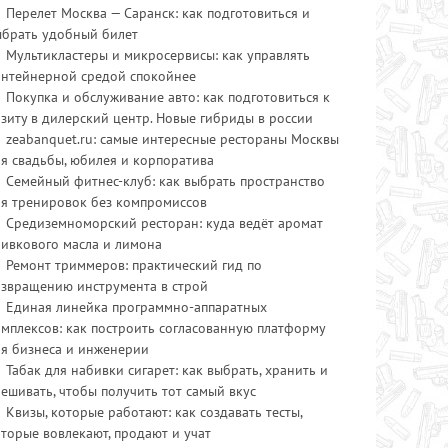
Перелет Москва — Саранск: как подготовиться и
ыбрать удобный билет
Мультикластеры и микросервисы: как управлять
онтейнерной средой спокойнее
Покупка и обслуживание авто: как подготовиться к
зиту в дилерский центр. Новые гибриды в россии
zeabanquet.ru: самые интересные рестораны Москвы
я свадьбы, юбилея и корпоратива
Семейный фитнес-клуб: как выбрать пространство
ля тренировок без компромиссов
Средиземноморский ресторан: куда ведёт аромат
ливкового масла и лимона
Ремонт триммеров: практический гид по
озвращению инструмента в строй
Единая линейка программно-аппаратных
мплексов: как построить согласованную платформу
ля бизнеса и инженерии
Табак для набивки сигарет: как выбрать, хранить и
ешивать, чтобы получить тот самый вкус
Квизы, которые работают: как создавать тесты,
торые вовлекают, продают и учат