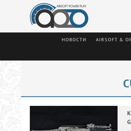
НОВОСТИ
AIRSOFT & О
C
К
G