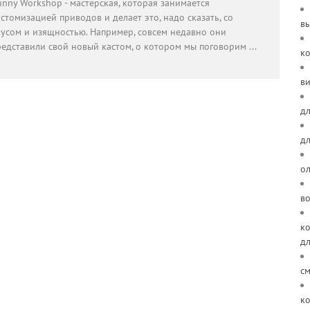
nny Workshop - мастерская, которая занимается
стомизацией приводов и делает это, надо сказать, со
в
кусом и изящностью. Например, совсем недавно они
редставили свой новый кастом, о котором мы поговорим
...
к
ви
дл
д
о
в
ко
д
см
ко