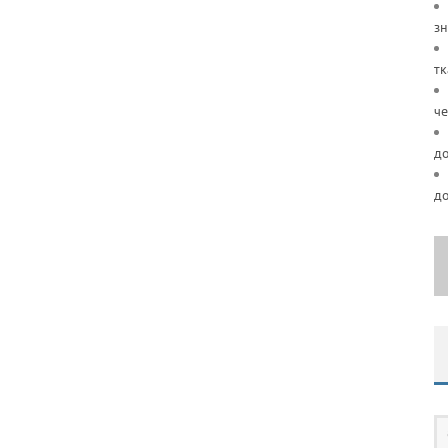
зн
тк
че
д
д