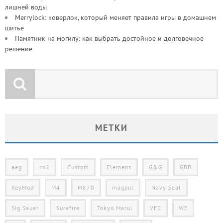
лишней воды
Merrylock: коверлок, который меняет правила игры в домашнем
шитье
Памятник на могилу: как выбрать достойное и долговечное
решение
МЕТКИ
aeg
co2
Custom
Element
G&G
GBB
KeyMod
M4
M870
magpul
Navy Seal
Sig Sauer
Surefire
Tokyo Marui
VFC
WE