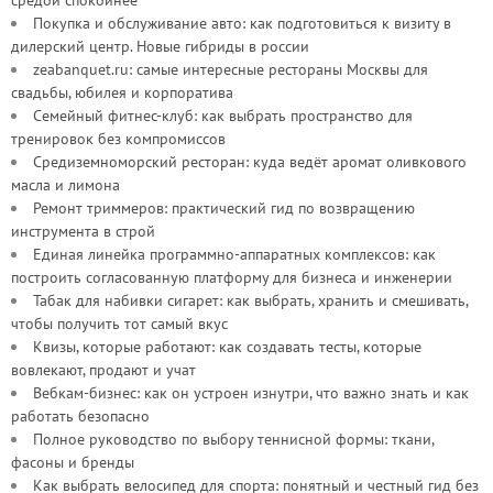
средой спокойнее
Покупка и обслуживание авто: как подготовиться к визиту в
дилерский центр. Новые гибриды в россии
zeabanquet.ru: самые интересные рестораны Москвы для
свадьбы, юбилея и корпоратива
Семейный фитнес-клуб: как выбрать пространство для
тренировок без компромиссов
Средиземноморский ресторан: куда ведёт аромат оливкового
масла и лимона
Ремонт триммеров: практический гид по возвращению
инструмента в строй
Единая линейка программно-аппаратных комплексов: как
построить согласованную платформу для бизнеса и инженерии
Табак для набивки сигарет: как выбрать, хранить и смешивать,
чтобы получить тот самый вкус
Квизы, которые работают: как создавать тесты, которые
вовлекают, продают и учат
Вебкам-бизнес: как он устроен изнутри, что важно знать и как
работать безопасно
Полное руководство по выбору теннисной формы: ткани,
фасоны и бренды
Как выбрать велосипед для спорта: понятный и честный гид без