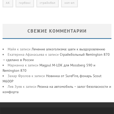
АК
гирбокс
страйкбол
хоп-ап
СВЕЖИЕ КОММЕНТАРИИ
Майя
к записи
Лечение алкоголизма: шаги к выздоровлению
Екатерина Афанасьева
к записи
Страйкбольный Remington 870
— сделано в России
Марианна
к записи
Magpul M-LOK для Mossberg 590 и
Remington 870
Захар Фролов
к записи
Новинка от SureFire, фонарь Scout
M600P
Лев Зуев
к записи
Резина на автомобиль – залог безопасности и
комфорта