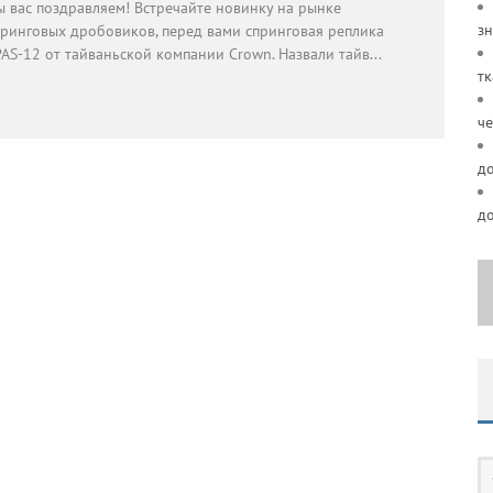
ы вас поздравляем! Встречайте новинку на рынке
зн
принговых дробовиков, перед вами спринговая реплика
PAS-12 от тайваньской компании Crown. Назвали тайв
...
тк
че
д
д