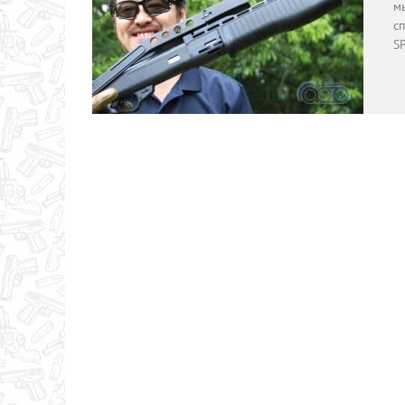
м
с
S