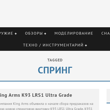
РУЖИЕ
ОБЗОРЫ
МОДЕЛИРОВАНИЕ
СНА
ТЕХНО / ИНСТРУМЕНТАРИЙ
TAGGED
СПРИНГ
ing Arms K93 LRS1 Ultra Grade
омпания King Arms объявила о начале сбора предзаказов на
вою новую спринговую винтовку K93 LRS1 Ultra Grade. K931