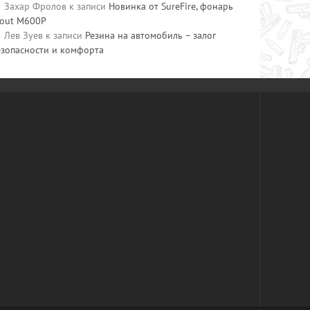
Захар Фролов
к записи
Новинка от SureFire, фонарь
cout M600P
Лев Зуев
к записи
Резина на автомобиль – залог
езопасности и комфорта