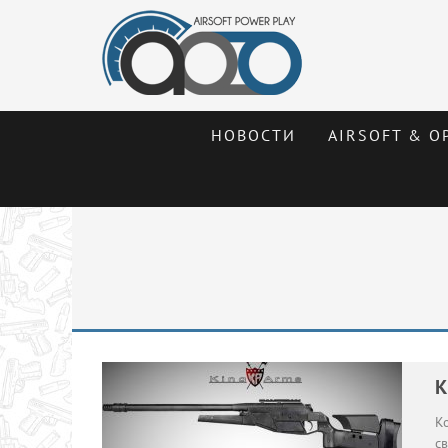
НОВОСТИ
AIRSOFT & О
K
К
с