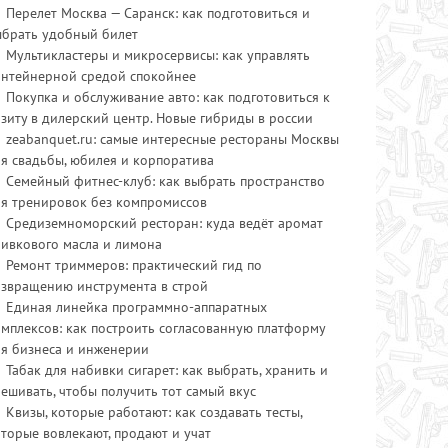
Перелет Москва — Саранск: как подготовиться и
ыбрать удобный билет
Мультикластеры и микросервисы: как управлять
онтейнерной средой спокойнее
Покупка и обслуживание авто: как подготовиться к
зиту в дилерский центр. Новые гибриды в россии
zeabanquet.ru: самые интересные рестораны Москвы
я свадьбы, юбилея и корпоратива
Семейный фитнес-клуб: как выбрать пространство
ля тренировок без компромиссов
Средиземноморский ресторан: куда ведёт аромат
ливкового масла и лимона
Ремонт триммеров: практический гид по
озвращению инструмента в строй
Единая линейка программно-аппаратных
мплексов: как построить согласованную платформу
ля бизнеса и инженерии
Табак для набивки сигарет: как выбрать, хранить и
ешивать, чтобы получить тот самый вкус
Квизы, которые работают: как создавать тесты,
торые вовлекают, продают и учат