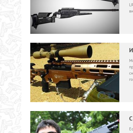
LR
в
И
М
п
с
г
С
Е