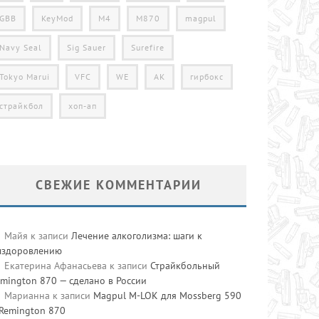
GBB
KeyMod
M4
M870
magpul
Navy Seal
Sig Sauer
Surefire
Tokyo Marui
VFC
WE
АК
гирбокс
страйкбол
хоп-ап
СВЕЖИЕ КОММЕНТАРИИ
Майя
к записи
Лечение алкоголизма: шаги к
ыздоровлению
Екатерина Афанасьева
к записи
Страйкбольный
mington 870 — сделано в России
Марианна
к записи
Magpul M-LOK для Mossberg 590
 Remington 870