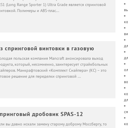
S1 (Long Range Sporter 1) Ultra Grade является спринговой
в
интовкой. Полимеры и ABS-плас
...
к
ви
дл
з спринговой винтовки в газовую
д
олодая польская компания Mancraft анонсировала выход
родукта, который, несомненно, заинтересует страйкбольных
о
найперов. Манкрафтовский «Комплект Снайпера» (КС) – это
отовое решение для переделки спринговой
...
в
ко
д
см
принговый дробовик SPAS-12
ко
сли вы давно искали замену старому доброму Моссбергу, то