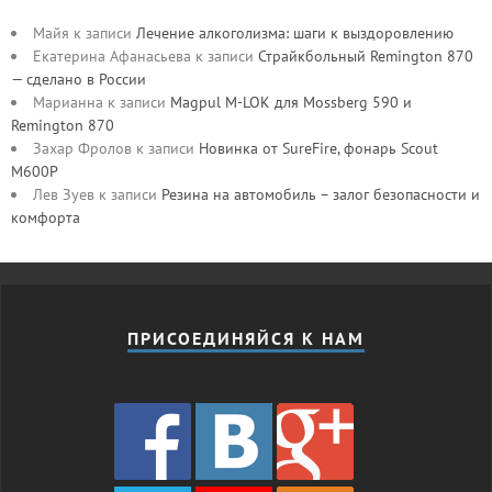
Майя
к записи
Лечение алкоголизма: шаги к выздоровлению
Екатерина Афанасьева
к записи
Страйкбольный Remington 870
— сделано в России
Марианна
к записи
Magpul M-LOK для Mossberg 590 и
Remington 870
Захар Фролов
к записи
Новинка от SureFire, фонарь Scout
M600P
Лев Зуев
к записи
Резина на автомобиль – залог безопасности и
комфорта
ПРИСОЕДИНЯЙСЯ К НАМ