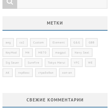
МЕТКИ
aeg
co2
Custom
Element
G&G
GBB
KeyMod
M4
M870
magpul
Navy Seal
Sig Sauer
Surefire
Tokyo Marui
VFC
WE
АК
гирбокс
страйкбол
хоп-ап
СВЕЖИЕ КОММЕНТАРИИ