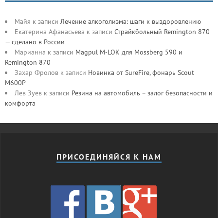
Майя
к записи
Лечение алкоголизма: шаги к выздоровлению
Екатерина Афанасьева
к записи
Страйкбольный Remington 870
— сделано в России
Марианна
к записи
Magpul M-LOK для Mossberg 590 и
Remington 870
Захар Фролов
к записи
Новинка от SureFire, фонарь Scout
M600P
Лев Зуев
к записи
Резина на автомобиль – залог безопасности и
комфорта
ПРИСОЕДИНЯЙСЯ К НАМ