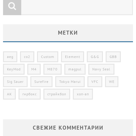
МЕТКИ
aeg
co2
Custom
Element
G&G
GBB
KeyMod
M4
M870
magpul
Navy Seal
Sig Sauer
Surefire
Tokyo Marui
VFC
WE
АК
гирбокс
страйкбол
хоп-ап
СВЕЖИЕ КОММЕНТАРИИ