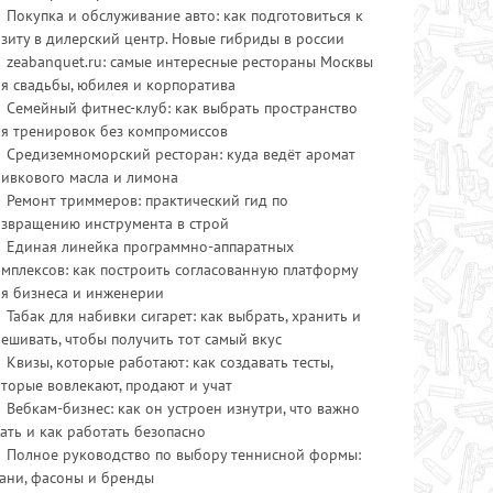
Покупка и обслуживание авто: как подготовиться к
зиту в дилерский центр. Новые гибриды в россии
zeabanquet.ru: самые интересные рестораны Москвы
я свадьбы, юбилея и корпоратива
Семейный фитнес-клуб: как выбрать пространство
ля тренировок без компромиссов
Средиземноморский ресторан: куда ведёт аромат
ливкового масла и лимона
Ремонт триммеров: практический гид по
озвращению инструмента в строй
Единая линейка программно-аппаратных
мплексов: как построить согласованную платформу
ля бизнеса и инженерии
Табак для набивки сигарет: как выбрать, хранить и
ешивать, чтобы получить тот самый вкус
Квизы, которые работают: как создавать тесты,
торые вовлекают, продают и учат
Вебкам-бизнес: как он устроен изнутри, что важно
ать и как работать безопасно
Полное руководство по выбору теннисной формы:
ани, фасоны и бренды