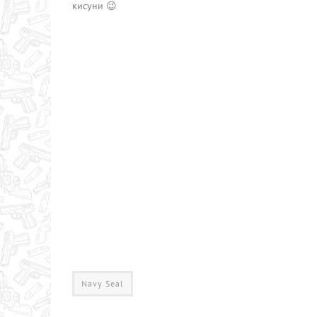
кисуни 😉
Navy Seal