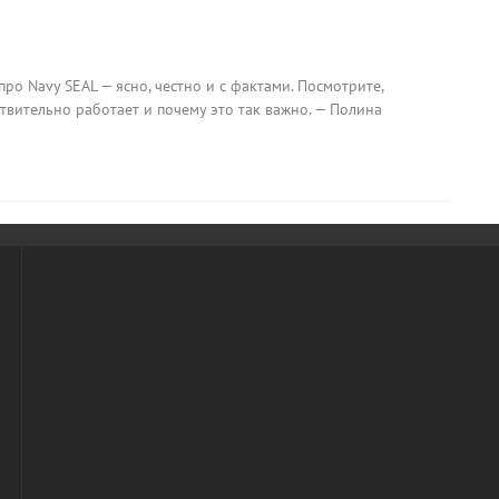
ро Navy SEAL — ясно, честно и с фактами. Посмотрите,
ствительно работает и почему это так важно. — Полина