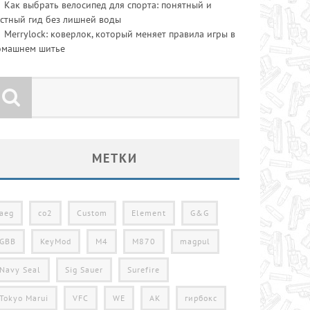
Как выбрать велосипед для спорта: понятный и
стный гид без лишней воды
Merrylock: коверлок, который меняет правила игры в
омашнем шитье
МЕТКИ
aeg
co2
Custom
Element
G&G
GBB
KeyMod
M4
M870
magpul
Navy Seal
Sig Sauer
Surefire
Tokyo Marui
VFC
WE
АК
гирбокс