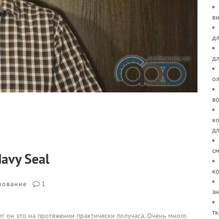
ви
дл
д
о
в
ко
д
см
avy Seal
ко
рование
1
зн
тк
ает он это на протяжении практически получаса. Очень много