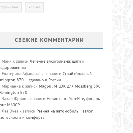
страйкбол
хоп-ап
СВЕЖИЕ КОММЕНТАРИИ
Майя
к записи
Лечение алкоголизма: шаги к
ыздоровлению
Екатерина Афанасьева
к записи
Страйкбольный
mington 870 — сделано в России
Марианна
к записи
Magpul M-LOK для Mossberg 590
 Remington 870
Захар Фролов
к записи
Новинка от SureFire, фонарь
cout M600P
Лев Зуев
к записи
Резина на автомобиль – залог
езопасности и комфорта