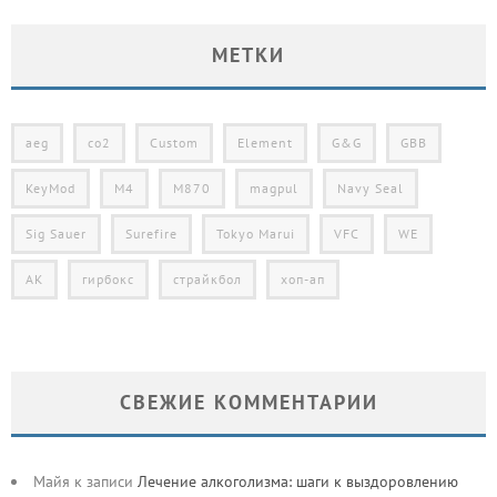
МЕТКИ
aeg
co2
Custom
Element
G&G
GBB
KeyMod
M4
M870
magpul
Navy Seal
Sig Sauer
Surefire
Tokyo Marui
VFC
WE
АК
гирбокс
страйкбол
хоп-ап
СВЕЖИЕ КОММЕНТАРИИ
Майя
к записи
Лечение алкоголизма: шаги к выздоровлению