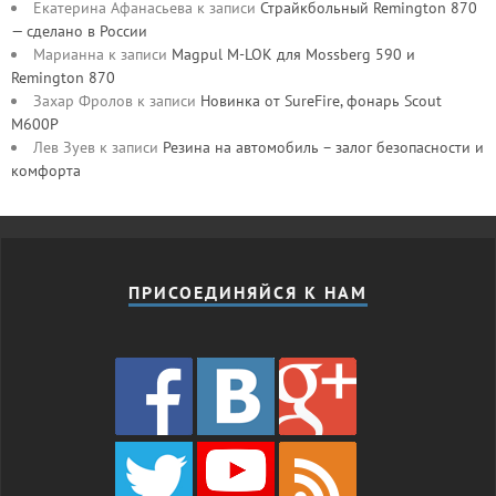
Екатерина Афанасьева
к записи
Страйкбольный Remington 870
— сделано в России
Марианна
к записи
Magpul M-LOK для Mossberg 590 и
Remington 870
Захар Фролов
к записи
Новинка от SureFire, фонарь Scout
M600P
Лев Зуев
к записи
Резина на автомобиль – залог безопасности и
комфорта
ПРИСОЕДИНЯЙСЯ К НАМ