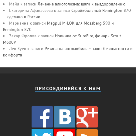
Майя
к записи
Лечение алкоголизма: шаги к выздоровлению
Екатерина Афанасьева
к записи
Страйкбольный Remington 870
— сделано в России
Марианна
к записи
Magpul M-LOK для Mossberg 590 и
Remington 870
Захар Фролов
к записи
Новинка от SureFire, фонарь Scout
M600P
Лев Зуев
к записи
Резина на автомобиль – залог безопасности и
комфорта
ПРИСОЕДИНЯЙСЯ К НАМ