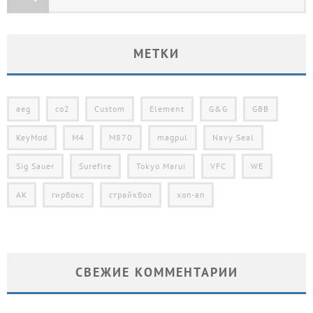
МЕТКИ
aeg
co2
Custom
Element
G&G
GBB
KeyMod
M4
M870
magpul
Navy Seal
Sig Sauer
Surefire
Tokyo Marui
VFC
WE
АК
гирбокс
страйкбол
хоп-ап
СВЕЖИЕ КОММЕНТАРИИ