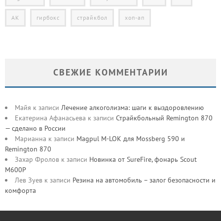
АК
гирбокс
страйкбол
хоп-ап
СВЕЖИЕ КОММЕНТАРИИ
Майя
к записи
Лечение алкоголизма: шаги к выздоровлению
Екатерина Афанасьева
к записи
Страйкбольный Remington 870
— сделано в России
Марианна
к записи
Magpul M-LOK для Mossberg 590 и
Remington 870
Захар Фролов
к записи
Новинка от SureFire, фонарь Scout
M600P
Лев Зуев
к записи
Резина на автомобиль – залог безопасности и
комфорта