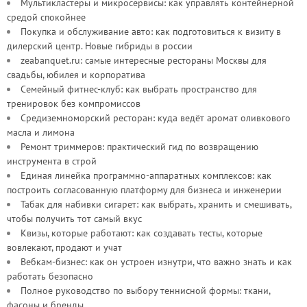
Мультикластеры и микросервисы: как управлять контейнерной
средой спокойнее
Покупка и обслуживание авто: как подготовиться к визиту в
дилерский центр. Новые гибриды в россии
zeabanquet.ru: самые интересные рестораны Москвы для
свадьбы, юбилея и корпоратива
Семейный фитнес-клуб: как выбрать пространство для
тренировок без компромиссов
Средиземноморский ресторан: куда ведёт аромат оливкового
масла и лимона
Ремонт триммеров: практический гид по возвращению
инструмента в строй
Единая линейка программно-аппаратных комплексов: как
построить согласованную платформу для бизнеса и инженерии
Табак для набивки сигарет: как выбрать, хранить и смешивать,
чтобы получить тот самый вкус
Квизы, которые работают: как создавать тесты, которые
вовлекают, продают и учат
Вебкам-бизнес: как он устроен изнутри, что важно знать и как
работать безопасно
Полное руководство по выбору теннисной формы: ткани,
фасоны и бренды