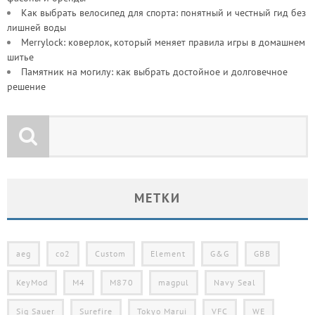
Как выбрать велосипед для спорта: понятный и честный гид без
лишней воды
Merrylock: коверлок, который меняет правила игры в домашнем
шитье
Памятник на могилу: как выбрать достойное и долговечное
решение
МЕТКИ
aeg
co2
Custom
Element
G&G
GBB
KeyMod
M4
M870
magpul
Navy Seal
Sig Sauer
Surefire
Tokyo Marui
VFC
WE