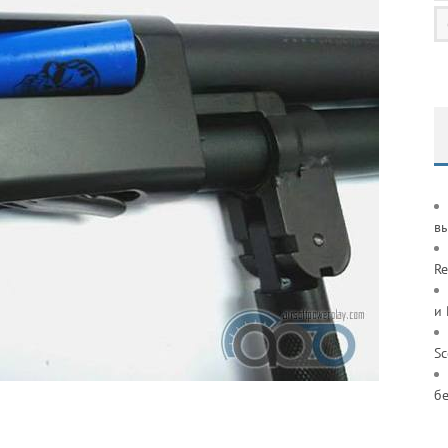
в
Re
и
S
б