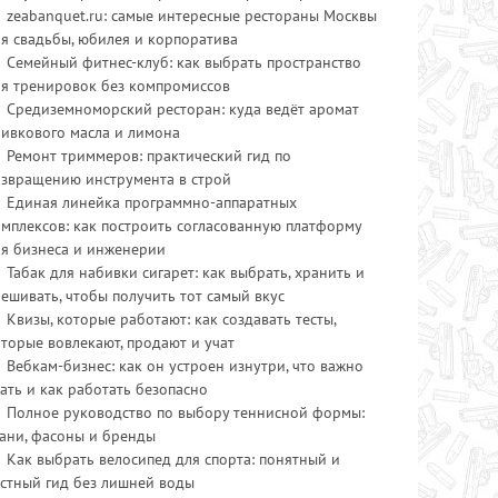
zeabanquet.ru: самые интересные рестораны Москвы
я свадьбы, юбилея и корпоратива
Семейный фитнес-клуб: как выбрать пространство
ля тренировок без компромиссов
Средиземноморский ресторан: куда ведёт аромат
ливкового масла и лимона
Ремонт триммеров: практический гид по
озвращению инструмента в строй
Единая линейка программно-аппаратных
мплексов: как построить согласованную платформу
ля бизнеса и инженерии
Табак для набивки сигарет: как выбрать, хранить и
ешивать, чтобы получить тот самый вкус
Квизы, которые работают: как создавать тесты,
торые вовлекают, продают и учат
Вебкам-бизнес: как он устроен изнутри, что важно
ать и как работать безопасно
Полное руководство по выбору теннисной формы:
ани, фасоны и бренды
Как выбрать велосипед для спорта: понятный и
стный гид без лишней воды