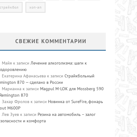
страйкбол
хоп-ап
СВЕЖИЕ КОММЕНТАРИИ
Майя
к записи
Лечение алкоголизма: шаги к
ыздоровлению
Екатерина Афанасьева
к записи
Страйкбольный
mington 870 — сделано в России
Марианна
к записи
Magpul M-LOK для Mossberg 590
 Remington 870
Захар Фролов
к записи
Новинка от SureFire, фонарь
cout M600P
Лев Зуев
к записи
Резина на автомобиль – залог
езопасности и комфорта