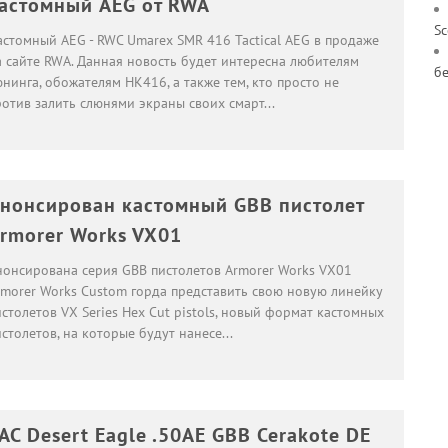
астомный AEG от RWA
S
астомный AEG - RWC Umarex SMR 416 Tactical AEG в продаже
а сайте RWA. Данная новость будет интересна любителям
б
нинга, обожателям HK416, а также тем, кто просто не
ротив залить слюнями экраны своих смарт
...
нонсирован кастомный GBB пистолет
rmorer Works VX01
нонсирована серия GBB пистолетов Armorer Works VX01
rmorer Works Custom горда представить свою новую линейку
столетов VX Series Hex Cut pistols, новый формат кастомных
столетов, на которые будут нанесе
...
AC Desert Eagle .50AE GBB Cerakote DE