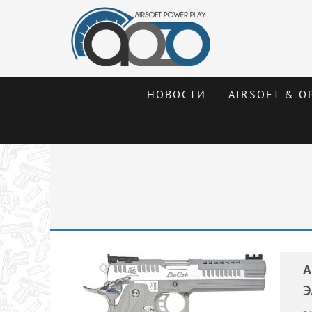
НОВОСТИ
AIRSOFT & О
A
Э