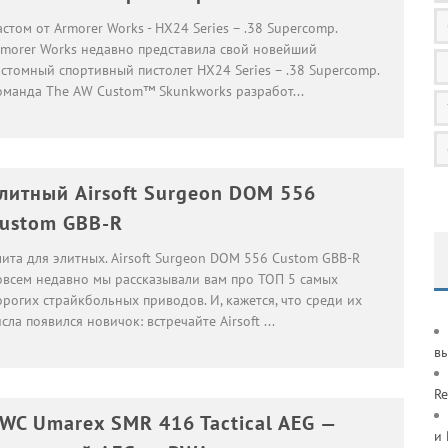
стом от Armorer Works - HX24 Series – .38 Supercomp.
rmorer Works недавно представила свой новейший
астомный спортивный пистолет HX24 Series – .38 Supercomp.
оманда The AW Custom™ Skunkworks разработ
...
литный Airsoft Surgeon DOM 556
ustom GBB-R
лита для элитных. Airsoft Surgeon DOM 556 Custom GBB-R
овсем недавно мы рассказывали вам про ТОП 5 самых
рогих страйкбольных приводов. И, кажется, что среди их
сла появился новичок: встречайте Airsoft
...
в
Re
WC Umarex SMR 416 Tactical AEG —
и