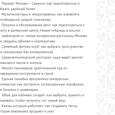
Перелет Москва — Саранск: как подготовиться и
ыбрать удобный билет
Мультикластеры и микросервисы: как управлять
онтейнерной средой спокойнее
Покупка и обслуживание авто: как подготовиться к
зиту в дилерский центр. Новые гибриды в россии
zeabanquet.ru: самые интересные рестораны Москвы
я свадьбы, юбилея и корпоратива
Семейный фитнес-клуб: как выбрать пространство
ля тренировок без компромиссов
Средиземноморский ресторан: куда ведёт аромат
ливкового масла и лимона
Ремонт триммеров: практический гид по
озвращению инструмента в строй
Единая линейка программно-аппаратных
мплексов: как построить согласованную платформу
ля бизнеса и инженерии
Табак для набивки сигарет: как выбрать, хранить и
ешивать, чтобы получить тот самый вкус
Квизы, которые работают: как создавать тесты,
торые вовлекают, продают и учат