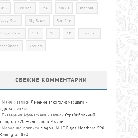
GBB
KeyMod
M4
M870
magpul
Navy Seal
Sig Sauer
Surefire
Tokyo Marui
VFC
WE
АК
гирбокс
страйкбол
хоп-ап
СВЕЖИЕ КОММЕНТАРИИ
Майя
к записи
Лечение алкоголизма: шаги к
ыздоровлению
Екатерина Афанасьева
к записи
Страйкбольный
mington 870 — сделано в России
Марианна
к записи
Magpul M-LOK для Mossberg 590
 Remington 870