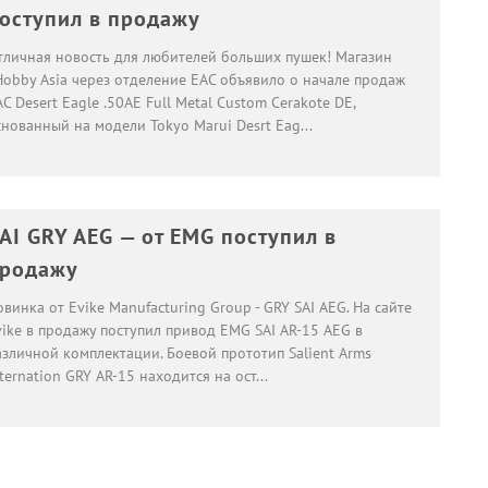
оступил в продажу
тличная новость для любителей больших пушек! Магазин
Hobby Asia через отделение EAC объявило о начале продаж
C Desert Eagle .50AE Full Metal Custom Cerakote DE,
снованный на модели Tokyo Marui Desrt Eag
...
AI GRY AEG — от EMG поступил в
родажу
винка от Evike Manufacturing Group - GRY SAI AEG. На сайте
vike в продажу поступил привод EMG SAI AR-15 AEG в
азличной комплектации. Боевой прототип Salient Arms
ternation GRY AR-15 находится на ост
...