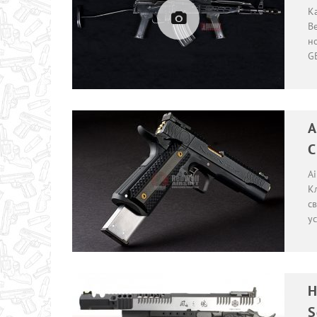
К
В
но
G
A
C
Ai
Кл
св
у
Н
S