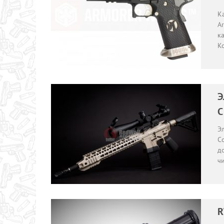
Ка
A
к
К
Э
C
Э
С
до
чи
R