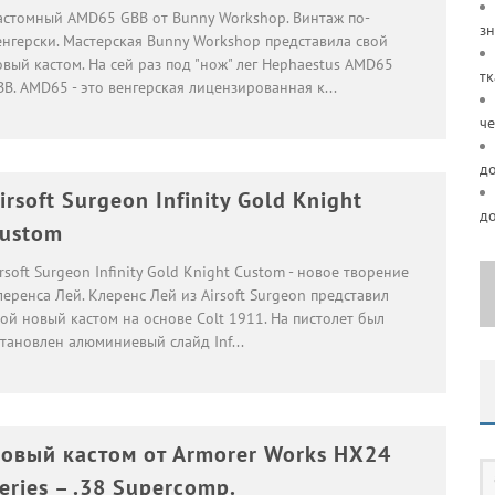
астомный AMD65 GBB от Bunny Workshop. Винтаж по-
зн
енгерски. Мастерская Bunny Workshop представила свой
вый кастом. На сей раз под "нож" лег Hephaestus AMD65
тк
BB. AMD65 - это венгерская лицензированная к
...
че
д
irsoft Surgeon Infinity Gold Knight
д
ustom
rsoft Surgeon Infinity Gold Knight Custom - новое творение
еренса Лей. Клеренс Лей из Airsoft Surgeon представил
ой новый кастом на основе Colt 1911. На пистолет был
становлен алюминиевый слайд Inf
...
овый кастом от Armorer Works HX24
eries – .38 Supercomp.