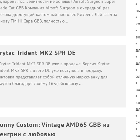
, парень, псс... элитности не хочешь? Airsoft Surgeon Super
ade Cat GBB Компания Airsoft Surgeon в очередной раз
в
делала дорогущий кастомный пистолет. Клэренс Лэй взял за
снову TM Hi-Capa GBB, полностью
...
к
ви
дл
rytac Trident MK2 SPR DE
д
ytac Trident MK2 SPR DE уже в продаже. Версия Krytac
ident MK2 SPR в цвете DE уже поступила в продажу.
о
интовка представляет собой отличную марксманку для
каутов благодаря своему 16-дюймовому
...
в
ко
д
см
unny Custom: Vintage AMD65 GBB из
енгрии с любовью
ко