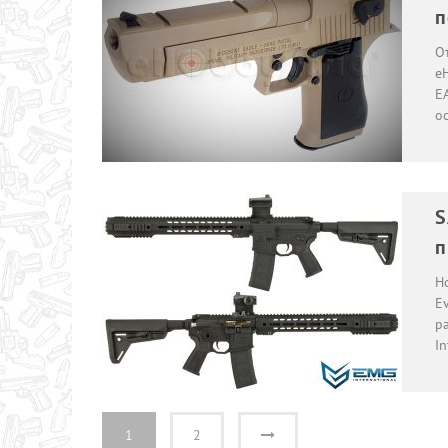
п
О
e
EA
о
S
п
Но
E
р
In
1
2