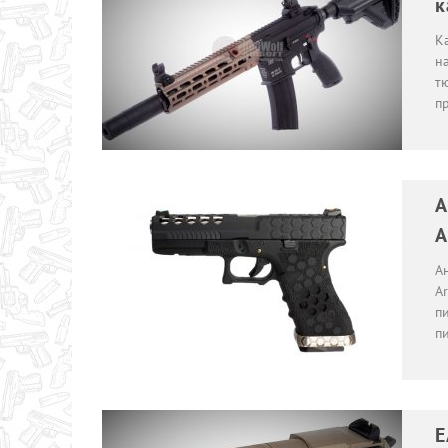
к
К
н
тю
п
А
A
А
A
пи
пи
E