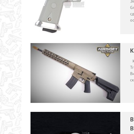
Эй
Gr
с
о
K
Kr
Tr
В
с
B
В