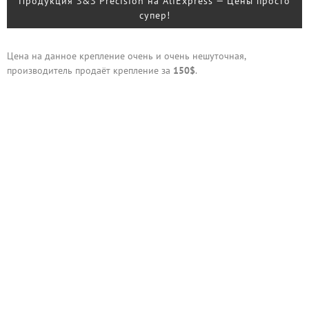
Продукция S&S Precision на AliExpress — Цены просто
супер!
Цена на данное крепление очень и очень нешуточная,
производитель продаёт крепление за
150$
.