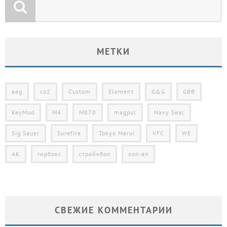
МЕТКИ
aeg
co2
Custom
Element
G&G
GBB
KeyMod
M4
M870
magpul
Navy Seal
Sig Sauer
Surefire
Tokyo Marui
VFC
WE
АК
гирбокс
страйкбол
хоп-ап
СВЕЖИЕ КОММЕНТАРИИ