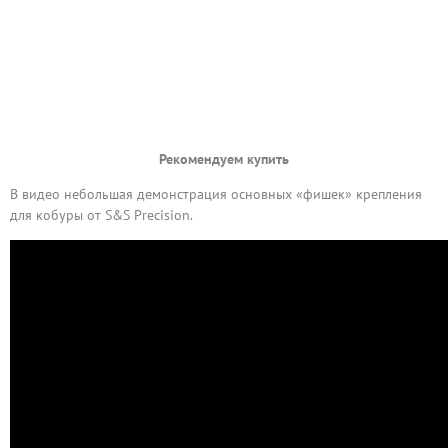
Рекомендуем купить
В видео небольшая демонстрация основных «фишек» крепления
для кобуры от S&S Precision.