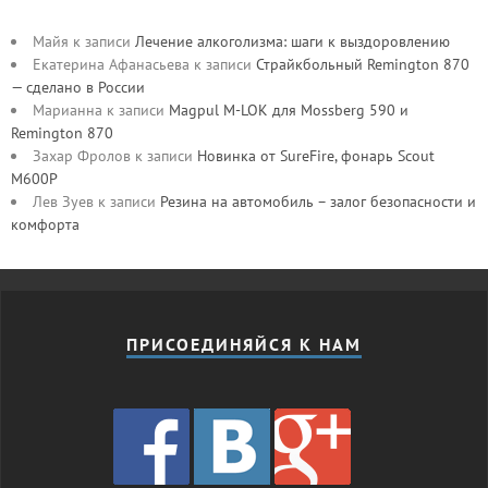
Майя
к записи
Лечение алкоголизма: шаги к выздоровлению
Екатерина Афанасьева
к записи
Страйкбольный Remington 870
— сделано в России
Марианна
к записи
Magpul M-LOK для Mossberg 590 и
Remington 870
Захар Фролов
к записи
Новинка от SureFire, фонарь Scout
M600P
Лев Зуев
к записи
Резина на автомобиль – залог безопасности и
комфорта
ПРИСОЕДИНЯЙСЯ К НАМ