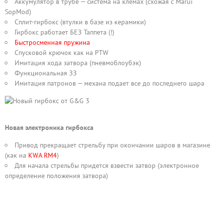
Аккумулятор в трубе — система на клемах (схожая с Marui
SopMod)
Сплит-гирбокс (втулки в базе из керамики)
Гирбокс работает БЕЗ Таппета (!)
Быстросменная пружина
Спусковой крючок как на PTW
Имитация хода затвора (пневмоблоубэк)
Функциональная ЗЗ
Имитация патронов — механа подает все до последнего шара
Новая электроника гирбокса
Привод прекращает стрельбу при окончании шаров в магазине
(как на
KWA RM4
)
Для начала стрельбы придется взвести затвор (электронное
определение положения затвора)