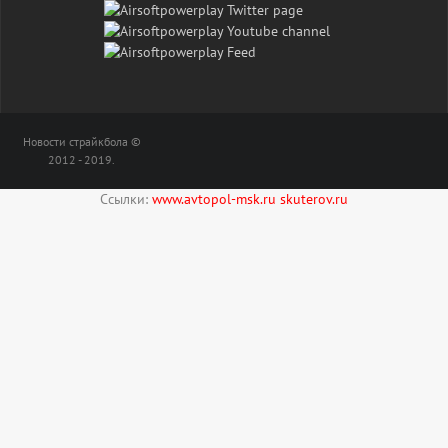
Новости страйкбола ©
2012 - 2019.
Ссылки:
www.avtopol-msk.ru
skuterov.ru