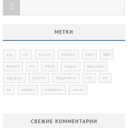
МЕТКИ
aeg
co2
Custom
Element
G&G
GBB
KeyMod
M4
M870
magpul
Navy Seal
Sig Sauer
Surefire
Tokyo Marui
VFC
WE
АК
гирбокс
страйкбол
хоп-ап
СВЕЖИЕ КОММЕНТАРИИ