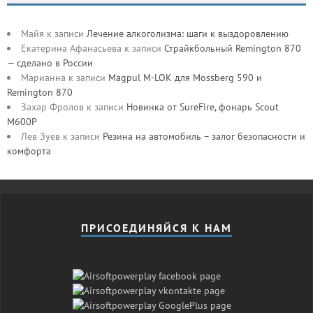
Майя
к записи
Лечение алкоголизма: шаги к выздоровлению
Екатерина Афанасьева
к записи
Страйкбольный Remington 870
— сделано в России
Марианна
к записи
Magpul M-LOK для Mossberg 590 и
Remington 870
Захар Фролов
к записи
Новинка от SureFire, фонарь Scout
M600P
Лев Зуев
к записи
Резина на автомобиль – залог безопасности и
комфорта
ПРИСОЕДИНЯЙСЯ К НАМ