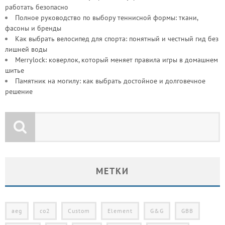
работать безопасно
Полное руководство по выбору теннисной формы: ткани,
фасоны и бренды
Как выбрать велосипед для спорта: понятный и честный гид без
лишней воды
Merrylock: коверлок, который меняет правила игры в домашнем
шитье
Памятник на могилу: как выбрать достойное и долговечное
решение
МЕТКИ
aeg
co2
Custom
Element
G&G
GBB