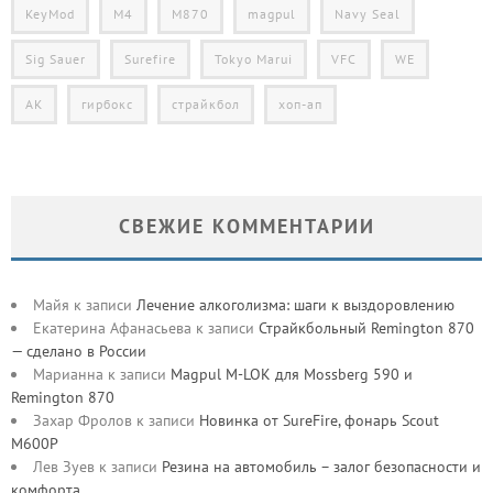
KeyMod
M4
M870
magpul
Navy Seal
Sig Sauer
Surefire
Tokyo Marui
VFC
WE
АК
гирбокс
страйкбол
хоп-ап
СВЕЖИЕ КОММЕНТАРИИ
Майя
к записи
Лечение алкоголизма: шаги к выздоровлению
Екатерина Афанасьева
к записи
Страйкбольный Remington 870
— сделано в России
Марианна
к записи
Magpul M-LOK для Mossberg 590 и
Remington 870
Захар Фролов
к записи
Новинка от SureFire, фонарь Scout
M600P
Лев Зуев
к записи
Резина на автомобиль – залог безопасности и
комфорта