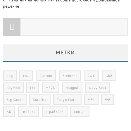
Памятник на могилу: как выбрать достойное и долговечное
решение
МЕТКИ
aeg
co2
Custom
Element
G&G
GBB
KeyMod
M4
M870
magpul
Navy Seal
Sig Sauer
Surefire
Tokyo Marui
VFC
WE
АК
гирбокс
страйкбол
хоп-ап