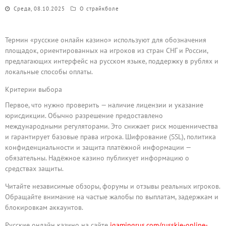
Среда, 08.10.2025
О страйкболе
Термин «русские онлайн казино» используют для обозначения
площадок, ориентированных на игроков из стран СНГ и России,
предлагающих интерфейс на русском языке, поддержку в рублях и
локальные способы оплаты.
Критерии выбора
Первое, что нужно проверить — наличие лицензии и указание
юрисдикции. Обычно разрешение предоставлено
международными регуляторами. Это снижает риск мошенничества
и гарантирует базовые права игрока. Шифрование (SSL), политика
конфиденциальности и защита платёжной информации —
обязательны. Надёжное казино публикует информацию о
средствах защиты.
Читайте независимые обзоры, форумы и отзывы реальных игроков.
Обращайте внимание на частые жалобы по выплатам, задержкам и
блокировкам аккаунтов.
Русские онлайн казино на сайте
igamingrus.com/russkie-online-