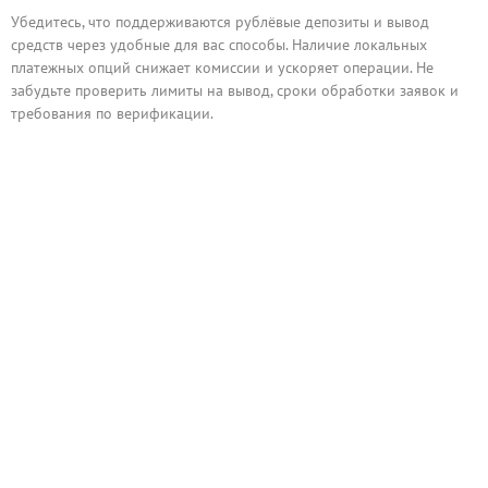
Убедитесь, что поддерживаются рублёвые депозиты и вывод
средств через удобные для вас способы. Наличие локальных
платежных опций снижает комиссии и ускоряет операции. Не
забудьте проверить лимиты на вывод, сроки обработки заявок и
требования по верификации.