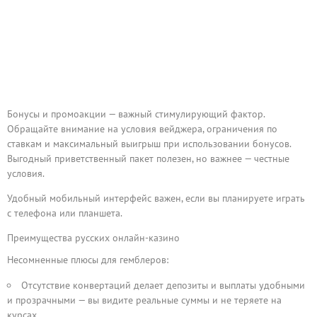
Бонусы и промоакции — важный стимулирующий фактор.
Обращайте внимание на условия вейджера, ограничения по
ставкам и максимальный выигрыш при использовании бонусов.
Выгодный приветственный пакет полезен, но важнее — честные
условия.
Удобный мобильный интерфейс важен, если вы планируете играть
с телефона или планшета.
Преимущества русских онлайн-казино
Несомненные плюсы для гемблеров:
Отсутствие конвертаций делает депозиты и выплаты удобными
и прозрачными — вы видите реальные суммы и не теряете на
курсах.