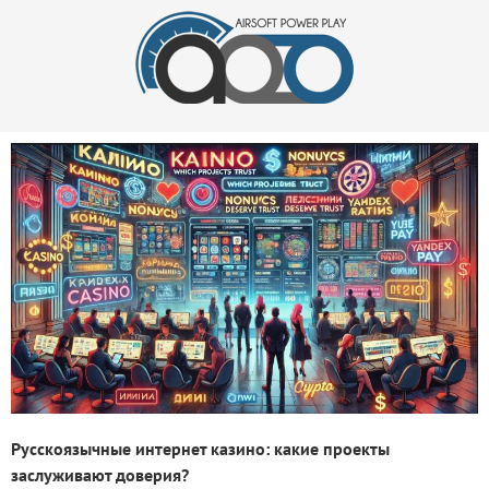
Русскоязычные интернет казино: какие проекты
заслуживают доверия?