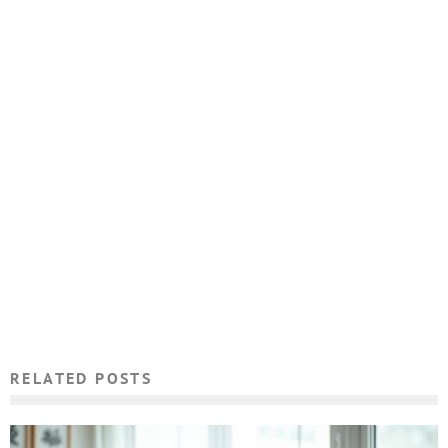
RELATED POSTS