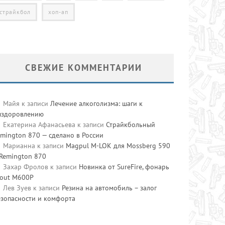
страйкбол
хоп-ап
СВЕЖИЕ КОММЕНТАРИИ
Майя
к записи
Лечение алкоголизма: шаги к
ыздоровлению
Екатерина Афанасьева
к записи
Страйкбольный
mington 870 — сделано в России
Марианна
к записи
Magpul M-LOK для Mossberg 590
 Remington 870
Захар Фролов
к записи
Новинка от SureFire, фонарь
cout M600P
Лев Зуев
к записи
Резина на автомобиль – залог
езопасности и комфорта