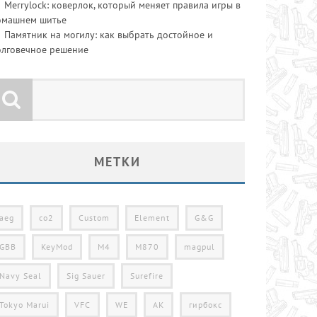
Merrylock: коверлок, который меняет правила игры в
омашнем шитье
Памятник на могилу: как выбрать достойное и
олговечное решение
МЕТКИ
aeg
co2
Custom
Element
G&G
GBB
KeyMod
M4
M870
magpul
Navy Seal
Sig Sauer
Surefire
Tokyo Marui
VFC
WE
АК
гирбокс