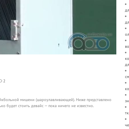
дл
д
о
в
ко
д
см
2
ко
айкбольной мишени (шароулавливающей). Ниже представлено
зн
ко будет стоить девайс — пока ничего не известно.
тк
че