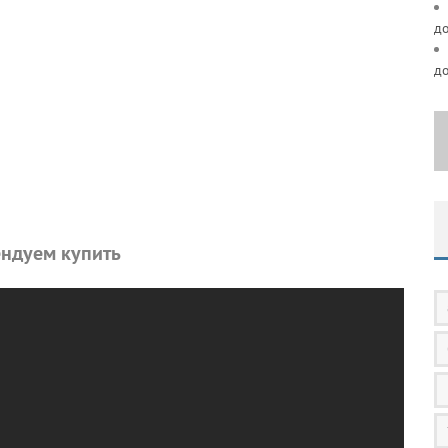
д
д
ндуем купить