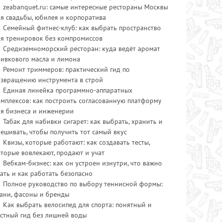
zeabanquet.ru: самые интересные рестораны Москвы
я свадьбы, юбилея и корпоратива
Семейный фитнес-клуб: как выбрать пространство
ля тренировок без компромиссов
Средиземноморский ресторан: куда ведёт аромат
ливкового масла и лимона
Ремонт триммеров: практический гид по
озвращению инструмента в строй
Единая линейка программно-аппаратных
мплексов: как построить согласованную платформу
ля бизнеса и инженерии
Табак для набивки сигарет: как выбрать, хранить и
ешивать, чтобы получить тот самый вкус
Квизы, которые работают: как создавать тесты,
торые вовлекают, продают и учат
Вебкам-бизнес: как он устроен изнутри, что важно
ать и как работать безопасно
Полное руководство по выбору теннисной формы:
ани, фасоны и бренды
Как выбрать велосипед для спорта: понятный и
стный гид без лишней воды