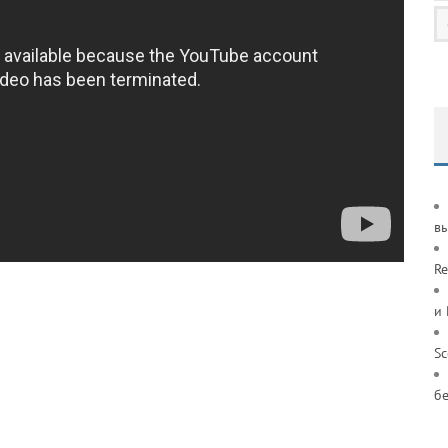
в
Re
и
S
б