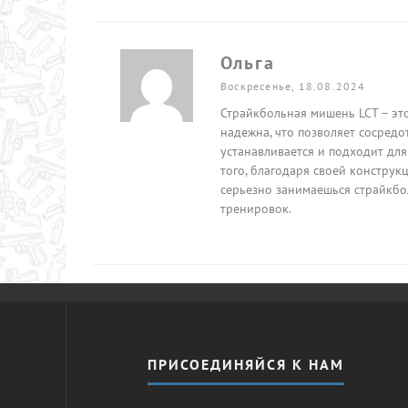
Ольга
Воскресенье, 18.08.2024
Страйкбольная мишень LCT – эт
надежна, что позволяет сосредо
устанавливается и подходит для
того, благодаря своей конструк
серьезно занимаешься страйкбо
тренировок.
ПРИСОЕДИНЯЙСЯ К НАМ