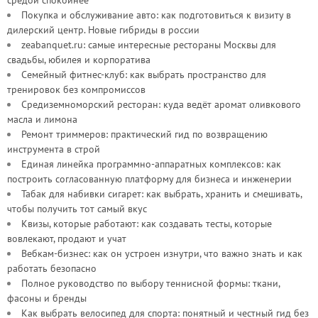
средой спокойнее
Покупка и обслуживание авто: как подготовиться к визиту в
дилерский центр. Новые гибриды в россии
zeabanquet.ru: самые интересные рестораны Москвы для
свадьбы, юбилея и корпоратива
Семейный фитнес-клуб: как выбрать пространство для
тренировок без компромиссов
Средиземноморский ресторан: куда ведёт аромат оливкового
масла и лимона
Ремонт триммеров: практический гид по возвращению
инструмента в строй
Единая линейка программно-аппаратных комплексов: как
построить согласованную платформу для бизнеса и инженерии
Табак для набивки сигарет: как выбрать, хранить и смешивать,
чтобы получить тот самый вкус
Квизы, которые работают: как создавать тесты, которые
вовлекают, продают и учат
Вебкам-бизнес: как он устроен изнутри, что важно знать и как
работать безопасно
Полное руководство по выбору теннисной формы: ткани,
фасоны и бренды
Как выбрать велосипед для спорта: понятный и честный гид без