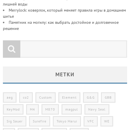
лишней воды
Merrylock: коверлок, который меняет правила игры в домашнем
шитье
Памятник на могилу: как выбрать достойное и долговечное
решение
МЕТКИ
aeg
co2
Custom
Element
G&G
GBB
KeyMod
M4
M870
magpul
Navy Seal
Sig Sauer
Surefire
Tokyo Marui
VFC
WE