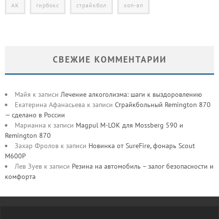
АК
гирбокс
страйкбол
хоп-ап
СВЕЖИЕ КОММЕНТАРИИ
Майя
к записи
Лечение алкоголизма: шаги к выздоровлению
Екатерина Афанасьева
к записи
Страйкбольный Remington 870
— сделано в России
Марианна
к записи
Magpul M-LOK для Mossberg 590 и
Remington 870
Захар Фролов
к записи
Новинка от SureFire, фонарь Scout
M600P
Лев Зуев
к записи
Резина на автомобиль – залог безопасности и
комфорта