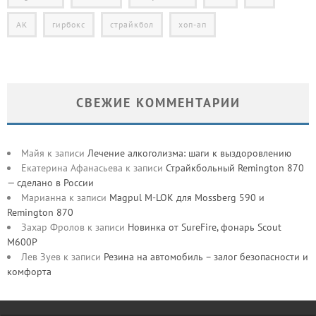
АК
гирбокс
страйкбол
хоп-ап
СВЕЖИЕ КОММЕНТАРИИ
Майя
к записи
Лечение алкоголизма: шаги к выздоровлению
Екатерина Афанасьева
к записи
Страйкбольный Remington 870
— сделано в России
Марианна
к записи
Magpul M-LOK для Mossberg 590 и
Remington 870
Захар Фролов
к записи
Новинка от SureFire, фонарь Scout
M600P
Лев Зуев
к записи
Резина на автомобиль – залог безопасности и
комфорта