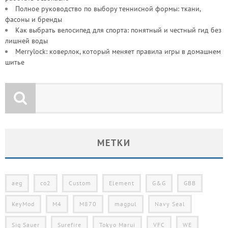
Полное руководство по выбору теннисной формы: ткани,
фасоны и бренды
Как выбрать велосипед для спорта: понятный и честный гид без
лишней воды
Merrylock: коверлок, который меняет правила игры в домашнем
шитье
МЕТКИ
aeg
co2
Custom
Element
G&G
GBB
KeyMod
M4
M870
magpul
Navy Seal
Sig Sauer
Surefire
Tokyo Marui
VFC
WE